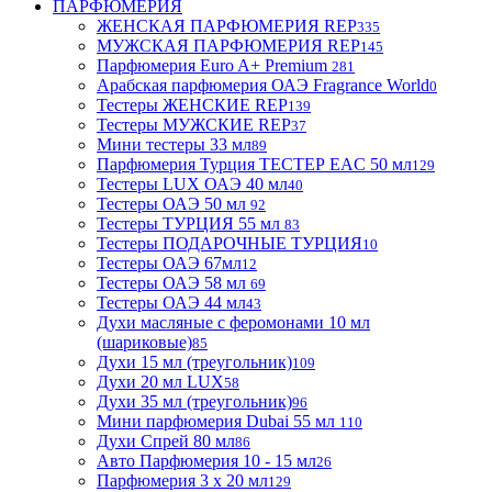
ПАРФЮМЕРИЯ
ЖЕНСКАЯ ПАРФЮМЕРИЯ REP
335
МУЖСКАЯ ПАРФЮМЕРИЯ REP
145
Парфюмерия Euro A+ Premium
281
Арабская парфюмерия ОАЭ Fragrance World
0
Тестеры ЖЕНСКИЕ REP
139
Тестеры МУЖСКИЕ REP
37
Мини тестеры 33 мл
89
Парфюмерия Турция ТЕСТЕР EAC 50 мл
129
Тестеры LUX ОАЭ 40 мл
40
Тестеры ОАЭ 50 мл
92
Тестеры ТУРЦИЯ 55 мл
83
Тестеры ПОДАРОЧНЫЕ ТУРЦИЯ
10
Тестеры ОАЭ 67мл
12
Тестеры ОАЭ 58 мл
69
Тестеры ОАЭ 44 мл
43
Духи масляные с феромонами 10 мл
(шариковые)
85
Духи 15 мл (треугольник)
109
Духи 20 мл LUX
58
Духи 35 мл (треугольник)
96
Мини парфюмерия Dubai 55 мл
110
Духи Спрей 80 мл
86
Авто Парфюмерия 10 - 15 мл
26
Парфюмерия 3 х 20 мл
129