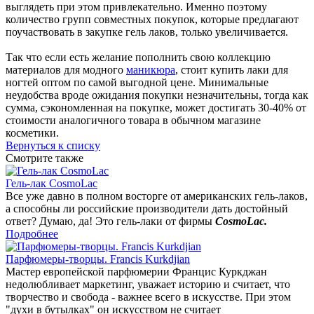
выглядеть при этом привлекательно. Именно поэтому
количество групп совместных покупок, которые предлагают
поучаствовать в закупке гель лаков, только увеличивается.
Так что если есть желание пополнить свою коллекцию
материалов для модного
маникюра
, стоит купить лаки для
ногтей оптом по самой выгодной цене. Минимальные
неудобства вроде ожидания покупки незначительны, тогда как
сумма, сэкономленная на покупке, может достигать 30-40% от
стоимости аналогичного товара в обычном магазине
косметики.
Вернуться к списку
Смотрите также
Гель-лак CosmoLac
Все уже давно в полном восторге от американских гель-лаков,
а способны ли российские производители дать достойный
ответ? Думаю, да! Это гель-лаки от фирмы
CosmoLac.
Подробнее
Парфюмеры-творцы. Francis Kurkdjian
Мастер европейской парфюмерии Францис Куркджан
недолюбливает маркетинг, уважает историю и считает, что
творчество и свобода - важнее всего в искусстве. При этом
"духи в бутылках" он искусством не считает