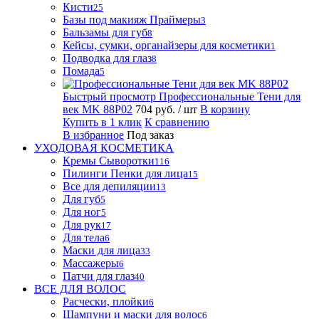
Кисти
25
Базы под макияж Праймеры
3
Бальзамы для губ
8
Кейсы, сумки, органайзеры для косметики
1
Подводка для глаз
8
Помада
5
Быстрый просмотр
Профессиональные Тени для
век MK 88P02
704 руб.
/ шт
В корзину
Купить в 1 клик
К сравнению
В избранное
Под заказ
УХОДОВАЯ КОСМЕТИКА
Кремы Сыворотки
116
Пилинги Пенки для лица
15
Все для депиляции
13
Для губ
5
Для ног
5
Для рук
17
Для тела
6
Маски для лица
33
Массажеры
6
Патчи для глаз
40
ВСЕ ДЛЯ ВОЛОС
Расчески, плойки
6
Шампуни и маски для волос
6