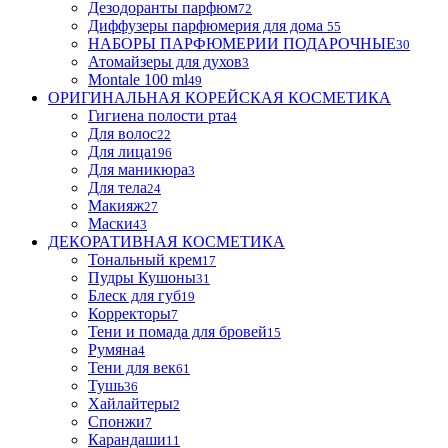
Дезодоранты парфюм
72
Диффузеры парфюмерия для дома
55
НАБОРЫ ПАРФЮМЕРИИ ПОДАРОЧНЫЕ
30
Атомайзеры для духов
3
Montale 100 ml
49
ОРИГИНАЛЬНАЯ КОРЕЙСКАЯ КОСМЕТИКА
Гигиена полости рта
4
Для волос
22
Для лица
196
Для маникюра
3
Для тела
24
Макияж
27
Маски
43
ДЕКОРАТИВНАЯ КОСМЕТИКА
Тональный крем
17
Пудры Кушоны
31
Блеск для губ
19
Корректоры
7
Тени и помада для бровей
15
Румяна
4
Тени для век
61
Тушь
36
Хайлайтеры
2
Спонжи
7
Карандаши
11