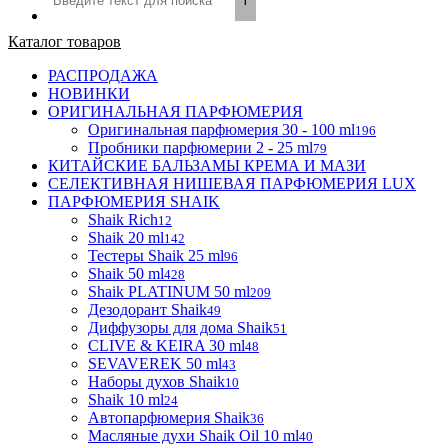
Каталог товаров
РАСПРОДАЖА
НОВИНКИ
ОРИГИНАЛЬНАЯ ПАРФЮМЕРИЯ
Оригинальная парфюмерия 30 - 100 ml
196
Пробники парфюмерии 2 - 25 ml
79
КИТАЙСКИЕ БАЛЬЗАМЫ КРЕМА И МАЗИ
СЕЛЕКТИВНАЯ НИШЕВАЯ ПАРФЮМЕРИЯ LUX
ПАРФЮМЕРИЯ SHAIK
Shaik Rich
12
Shaik 20 ml
142
Тестеры Shaik 25 ml
96
Shaik 50 ml
428
Shaik PLATINUM 50 ml
209
Дезодорант Shaik
49
Диффузоры для дома Shaik
51
CLIVE & KEIRA 30 ml
48
SEVAVEREK 50 ml
43
Наборы духов Shaik
10
Shaik 10 ml
24
Автопарфюмерия Shaik
36
Масляные духи Shaik Oil 10 ml
40