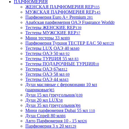
ПАРФЮМЕРИЯ
ЖЕНСКАЯ ПАРФЮМЕРИЯ REP
335
МУЖСКАЯ ПАРФЮМЕРИЯ REP
145
Парфюмерия Euro A+ Premium
281
Арабская парфюмерия ОАЭ Fragrance World
0
Тестеры ЖЕНСКИЕ REP
139
Тестеры МУЖСКИЕ REP
37
Мини тестеры 33 мл
89
Парфюмерия Турция ТЕСТЕР EAC 50 мл
129
Тестеры LUX ОАЭ 40 мл
40
Тестеры ОАЭ 50 мл
92
Тестеры ТУРЦИЯ 55 мл
83
Тестеры ПОДАРОЧНЫЕ ТУРЦИЯ
10
Тестеры ОАЭ 67мл
12
Тестеры ОАЭ 58 мл
69
Тестеры ОАЭ 44 мл
43
Духи масляные с феромонами 10 мл
(шариковые)
85
Духи 15 мл (треугольник)
109
Духи 20 мл LUX
58
Духи 35 мл (треугольник)
96
Мини парфюмерия Dubai 55 мл
110
Духи Спрей 80 мл
86
Авто Парфюмерия 10 - 15 мл
26
Парфюмерия 3 х 20 мл
129