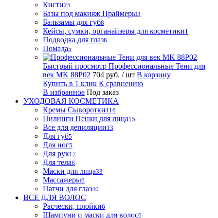
Кисти
25
Базы под макияж Праймеры
3
Бальзамы для губ
8
Кейсы, сумки, органайзеры для косметики
1
Подводка для глаз
8
Помада
5
Быстрый просмотр
Профессиональные Тени для
век MK 88P02
704 руб.
/ шт
В корзину
Купить в 1 клик
К сравнению
В избранное
Под заказ
УХОДОВАЯ КОСМЕТИКА
Кремы Сыворотки
116
Пилинги Пенки для лица
15
Все для депиляции
13
Для губ
5
Для ног
5
Для рук
17
Для тела
6
Маски для лица
33
Массажеры
6
Патчи для глаз
40
ВСЕ ДЛЯ ВОЛОС
Расчески, плойки
6
Шампуни и маски для волос
6