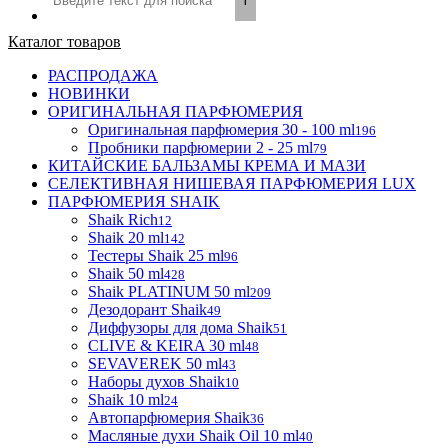
Каталог товаров
РАСПРОДАЖА
НОВИНКИ
ОРИГИНАЛЬНАЯ ПАРФЮМЕРИЯ
Оригинальная парфюмерия 30 - 100 ml
196
Пробники парфюмерии 2 - 25 ml
79
КИТАЙСКИЕ БАЛЬЗАМЫ КРЕМА И МАЗИ
СЕЛЕКТИВНАЯ НИШЕВАЯ ПАРФЮМЕРИЯ LUX
ПАРФЮМЕРИЯ SHAIK
Shaik Rich
12
Shaik 20 ml
142
Тестеры Shaik 25 ml
96
Shaik 50 ml
428
Shaik PLATINUM 50 ml
209
Дезодорант Shaik
49
Диффузоры для дома Shaik
51
CLIVE & KEIRA 30 ml
48
SEVAVEREK 50 ml
43
Наборы духов Shaik
10
Shaik 10 ml
24
Автопарфюмерия Shaik
36
Масляные духи Shaik Oil 10 ml
40