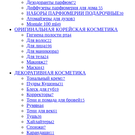
Дезодоранты парфюм
72
Диффузеры парфюмерия для дома
55
НАБОРЫ ПАРФЮМЕРИИ ПОДАРОЧНЫЕ
30
Атомайзеры для духов
3
Montale 100 ml
49
ОРИГИНАЛЬНАЯ КОРЕЙСКАЯ КОСМЕТИКА
Гигиена полости рта
4
Для волос
22
Для лица
196
Для маникюра
3
Для тела
24
Макияж
27
Маски
43
ДЕКОРАТИВНАЯ КОСМЕТИКА
Тональный крем
17
Пудры Кушоны
31
Блеск для губ
19
Корректоры
7
Тени и помада для бровей
15
Румяна
4
Тени для век
61
Тушь
36
Хайлайтеры
2
Спонжи
7
Карандаши
11