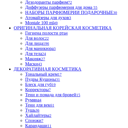
Дезодоранты парфюм
72
Диффузеры парфюмерия для дома
55
НАБОРЫ ПАРФЮМЕРИИ ПОДАРОЧНЫЕ
30
Атомайзеры для духов
3
Montale 100 ml
49
ОРИГИНАЛЬНАЯ КОРЕЙСКАЯ КОСМЕТИКА
Гигиена полости рта
4
Для волос
22
Для лица
196
Для маникюра
3
Для тела
24
Макияж
27
Маски
43
ДЕКОРАТИВНАЯ КОСМЕТИКА
Тональный крем
17
Пудры Кушоны
31
Блеск для губ
19
Корректоры
7
Тени и помада для бровей
15
Румяна
4
Тени для век
61
Тушь
36
Хайлайтеры
2
Спонжи
7
Карандаши
11