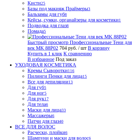
Кисти
25
Базы под макияж Праймеры
3
Бальзамы для губ
8
Кейсы, сумки, органайзеры для косметики
1
Подводка для глаз
8
Помада
5
Быстрый просмотр
Профессиональные Тени для
век MK 88P02
704 руб.
/ шт
В корзину
Купить в 1 клик
К сравнению
В избранное
Под заказ
УХОДОВАЯ КОСМЕТИКА
Кремы Сыворотки
116
Пилинги Пенки для лица
15
Все для депиляции
13
Для губ
5
Для ног
5
Для рук
17
Для тела
6
Маски для лица
33
Массажеры
6
Патчи для глаз
40
ВСЕ ДЛЯ ВОЛОС
Расчески, плойки
6
Шампуни и маски для волос
6