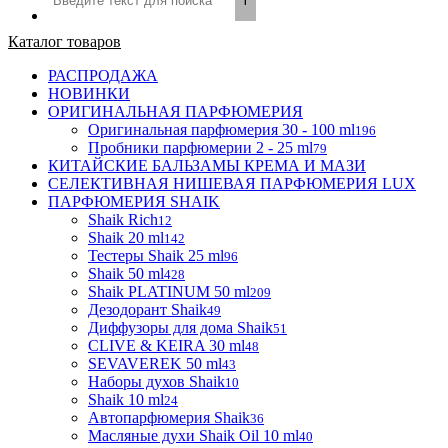
Каталог товаров
РАСПРОДАЖА
НОВИНКИ
ОРИГИНАЛЬНАЯ ПАРФЮМЕРИЯ
Оригинальная парфюмерия 30 - 100 ml
196
Пробники парфюмерии 2 - 25 ml
79
КИТАЙСКИЕ БАЛЬЗАМЫ КРЕМА И МАЗИ
СЕЛЕКТИВНАЯ НИШЕВАЯ ПАРФЮМЕРИЯ LUX
ПАРФЮМЕРИЯ SHAIK
Shaik Rich
12
Shaik 20 ml
142
Тестеры Shaik 25 ml
96
Shaik 50 ml
428
Shaik PLATINUM 50 ml
209
Дезодорант Shaik
49
Диффузоры для дома Shaik
51
CLIVE & KEIRA 30 ml
48
SEVAVEREK 50 ml
43
Наборы духов Shaik
10
Shaik 10 ml
24
Автопарфюмерия Shaik
36
Масляные духи Shaik Oil 10 ml
40