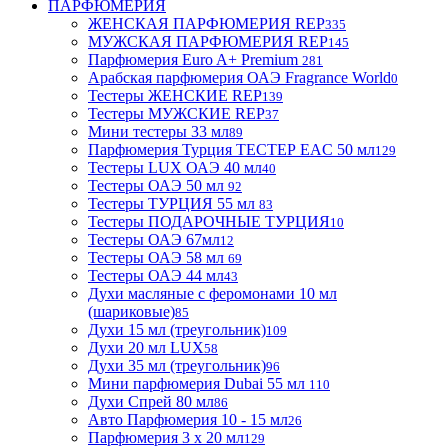
ПАРФЮМЕРИЯ
ЖЕНСКАЯ ПАРФЮМЕРИЯ REP
335
МУЖСКАЯ ПАРФЮМЕРИЯ REP
145
Парфюмерия Euro A+ Premium
281
Арабская парфюмерия ОАЭ Fragrance World
0
Тестеры ЖЕНСКИЕ REP
139
Тестеры МУЖСКИЕ REP
37
Мини тестеры 33 мл
89
Парфюмерия Турция ТЕСТЕР EAC 50 мл
129
Тестеры LUX ОАЭ 40 мл
40
Тестеры ОАЭ 50 мл
92
Тестеры ТУРЦИЯ 55 мл
83
Тестеры ПОДАРОЧНЫЕ ТУРЦИЯ
10
Тестеры ОАЭ 67мл
12
Тестеры ОАЭ 58 мл
69
Тестеры ОАЭ 44 мл
43
Духи масляные с феромонами 10 мл
(шариковые)
85
Духи 15 мл (треугольник)
109
Духи 20 мл LUX
58
Духи 35 мл (треугольник)
96
Мини парфюмерия Dubai 55 мл
110
Духи Спрей 80 мл
86
Авто Парфюмерия 10 - 15 мл
26
Парфюмерия 3 х 20 мл
129