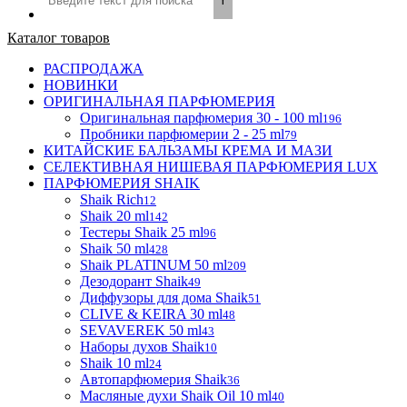
Каталог товаров
РАСПРОДАЖА
НОВИНКИ
ОРИГИНАЛЬНАЯ ПАРФЮМЕРИЯ
Оригинальная парфюмерия 30 - 100 ml
196
Пробники парфюмерии 2 - 25 ml
79
КИТАЙСКИЕ БАЛЬЗАМЫ КРЕМА И МАЗИ
СЕЛЕКТИВНАЯ НИШЕВАЯ ПАРФЮМЕРИЯ LUX
ПАРФЮМЕРИЯ SHAIK
Shaik Rich
12
Shaik 20 ml
142
Тестеры Shaik 25 ml
96
Shaik 50 ml
428
Shaik PLATINUM 50 ml
209
Дезодорант Shaik
49
Диффузоры для дома Shaik
51
CLIVE & KEIRA 30 ml
48
SEVAVEREK 50 ml
43
Наборы духов Shaik
10
Shaik 10 ml
24
Автопарфюмерия Shaik
36
Масляные духи Shaik Oil 10 ml
40