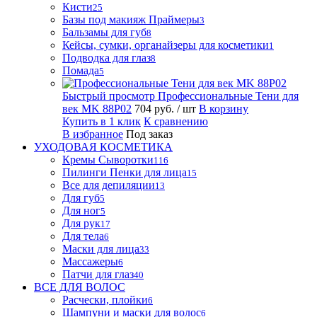
Кисти
25
Базы под макияж Праймеры
3
Бальзамы для губ
8
Кейсы, сумки, органайзеры для косметики
1
Подводка для глаз
8
Помада
5
Быстрый просмотр
Профессиональные Тени для
век MK 88P02
704 руб.
/ шт
В корзину
Купить в 1 клик
К сравнению
В избранное
Под заказ
УХОДОВАЯ КОСМЕТИКА
Кремы Сыворотки
116
Пилинги Пенки для лица
15
Все для депиляции
13
Для губ
5
Для ног
5
Для рук
17
Для тела
6
Маски для лица
33
Массажеры
6
Патчи для глаз
40
ВСЕ ДЛЯ ВОЛОС
Расчески, плойки
6
Шампуни и маски для волос
6