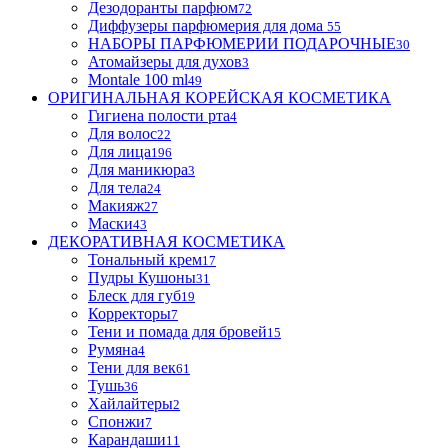
Дезодоранты парфюм
72
Диффузеры парфюмерия для дома
55
НАБОРЫ ПАРФЮМЕРИИ ПОДАРОЧНЫЕ
30
Атомайзеры для духов
3
Montale 100 ml
49
ОРИГИНАЛЬНАЯ КОРЕЙСКАЯ КОСМЕТИКА
Гигиена полости рта
4
Для волос
22
Для лица
196
Для маникюра
3
Для тела
24
Макияж
27
Маски
43
ДЕКОРАТИВНАЯ КОСМЕТИКА
Тональный крем
17
Пудры Кушоны
31
Блеск для губ
19
Корректоры
7
Тени и помада для бровей
15
Румяна
4
Тени для век
61
Тушь
36
Хайлайтеры
2
Спонжи
7
Карандаши
11