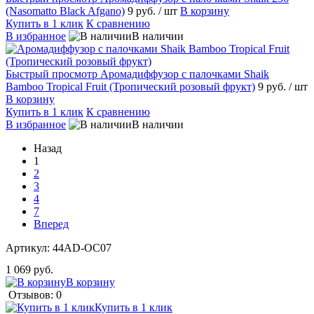
(Nasomatto Black Afgano)
9 руб.
/ шт
В корзину
Купить в 1 клик
К сравнению
В избранное
В наличии
Быстрый просмотр
Аромадиффузор с палочками Shaik
Bamboo Tropical Fruit (Тропический розовый фрукт)
9 руб.
/ шт
В корзину
Купить в 1 клик
К сравнению
В избранное
В наличии
Назад
1
2
3
4
7
Вперед
Артикул:
44AD-ОC07
1 069 руб.
В корзину
Отзывов: 0
Купить в 1 клик