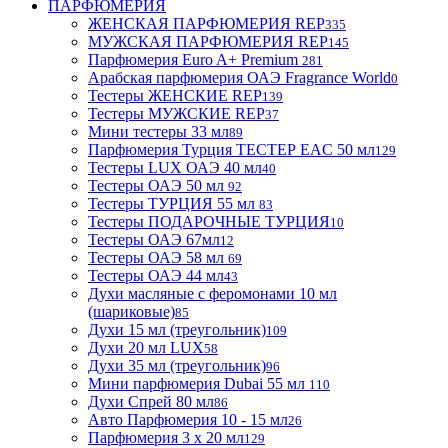
ПАРФЮМЕРИЯ
ЖЕНСКАЯ ПАРФЮМЕРИЯ REP
335
МУЖСКАЯ ПАРФЮМЕРИЯ REP
145
Парфюмерия Euro A+ Premium
281
Арабская парфюмерия ОАЭ Fragrance World
0
Тестеры ЖЕНСКИЕ REP
139
Тестеры МУЖСКИЕ REP
37
Мини тестеры 33 мл
89
Парфюмерия Турция ТЕСТЕР EAC 50 мл
129
Тестеры LUX ОАЭ 40 мл
40
Тестеры ОАЭ 50 мл
92
Тестеры ТУРЦИЯ 55 мл
83
Тестеры ПОДАРОЧНЫЕ ТУРЦИЯ
10
Тестеры ОАЭ 67мл
12
Тестеры ОАЭ 58 мл
69
Тестеры ОАЭ 44 мл
43
Духи масляные с феромонами 10 мл
(шариковые)
85
Духи 15 мл (треугольник)
109
Духи 20 мл LUX
58
Духи 35 мл (треугольник)
96
Мини парфюмерия Dubai 55 мл
110
Духи Спрей 80 мл
86
Авто Парфюмерия 10 - 15 мл
26
Парфюмерия 3 х 20 мл
129