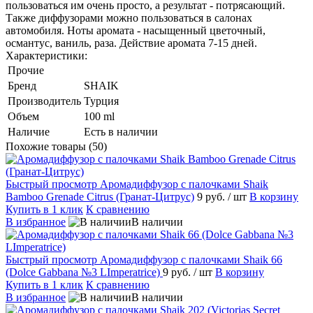
пользоваться им очень просто, а результат - потрясающий.
Также диффузорами можно пользоваться в салонах
автомобиля. Ноты аромата - насыщенный цветочный,
османтус, ваниль, раза. Действие аромата 7-15 дней.
Характеристики:
Прочие
Бренд
SHAIK
Производитель
Турция
Объем
100 ml
Наличие
Есть в наличии
Похожие товары (50)
Быстрый просмотр
Аромадиффузор с палочками Shaik
Bamboo Grenade Citrus (Гранат-Цитрус)
9 руб.
/ шт
В корзину
Купить в 1 клик
К сравнению
В избранное
В наличии
Быстрый просмотр
Аромадиффузор с палочками Shaik 66
(Dolce Gabbana №3 LImperatrice)
9 руб.
/ шт
В корзину
Купить в 1 клик
К сравнению
В избранное
В наличии