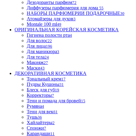
Дезодоранты парфюм
72
Диффузеры парфюмерия для дома
55
НАБОРЫ ПАРФЮМЕРИИ ПОДАРОЧНЫЕ
30
Атомайзеры для духов
3
Montale 100 ml
49
ОРИГИНАЛЬНАЯ КОРЕЙСКАЯ КОСМЕТИКА
Гигиена полости рта
4
Для волос
22
Для лица
196
Для маникюра
3
Для тела
24
Макияж
27
Маски
43
ДЕКОРАТИВНАЯ КОСМЕТИКА
Тональный крем
17
Пудры Кушоны
31
Блеск для губ
19
Корректоры
7
Тени и помада для бровей
15
Румяна
4
Тени для век
61
Тушь
36
Хайлайтеры
2
Спонжи
7
Карандаши
11