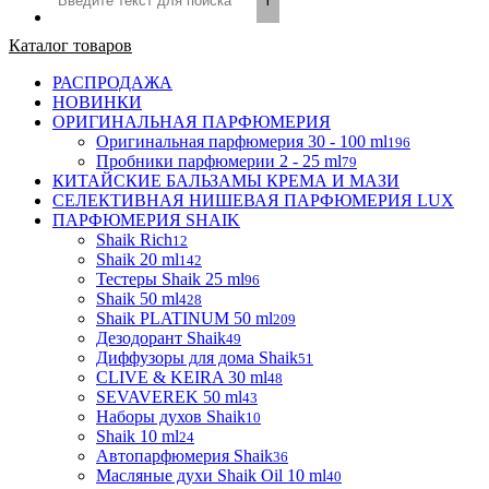
Каталог товаров
РАСПРОДАЖА
НОВИНКИ
ОРИГИНАЛЬНАЯ ПАРФЮМЕРИЯ
Оригинальная парфюмерия 30 - 100 ml
196
Пробники парфюмерии 2 - 25 ml
79
КИТАЙСКИЕ БАЛЬЗАМЫ КРЕМА И МАЗИ
СЕЛЕКТИВНАЯ НИШЕВАЯ ПАРФЮМЕРИЯ LUX
ПАРФЮМЕРИЯ SHAIK
Shaik Rich
12
Shaik 20 ml
142
Тестеры Shaik 25 ml
96
Shaik 50 ml
428
Shaik PLATINUM 50 ml
209
Дезодорант Shaik
49
Диффузоры для дома Shaik
51
CLIVE & KEIRA 30 ml
48
SEVAVEREK 50 ml
43
Наборы духов Shaik
10
Shaik 10 ml
24
Автопарфюмерия Shaik
36
Масляные духи Shaik Oil 10 ml
40