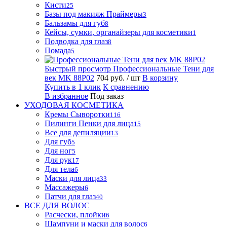
Кисти
25
Базы под макияж Праймеры
3
Бальзамы для губ
8
Кейсы, сумки, органайзеры для косметики
1
Подводка для глаз
8
Помада
5
Быстрый просмотр
Профессиональные Тени для
век MK 88P02
704 руб.
/ шт
В корзину
Купить в 1 клик
К сравнению
В избранное
Под заказ
УХОДОВАЯ КОСМЕТИКА
Кремы Сыворотки
116
Пилинги Пенки для лица
15
Все для депиляции
13
Для губ
5
Для ног
5
Для рук
17
Для тела
6
Маски для лица
33
Массажеры
6
Патчи для глаз
40
ВСЕ ДЛЯ ВОЛОС
Расчески, плойки
6
Шампуни и маски для волос
6