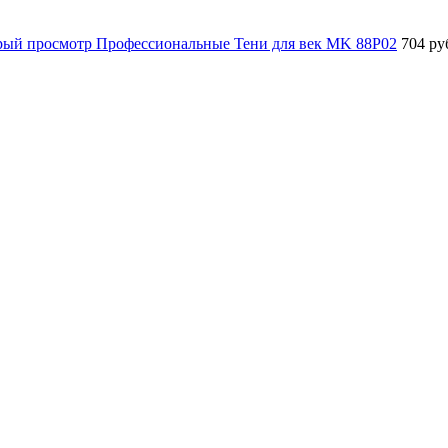
рый просмотр
Профессиональные Тени для век MK 88P02
704 ру