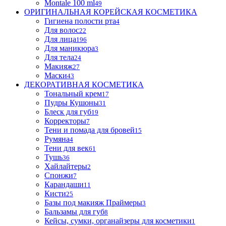
Montale 100 ml
49
ОРИГИНАЛЬНАЯ КОРЕЙСКАЯ КОСМЕТИКА
Гигиена полости рта
4
Для волос
22
Для лица
196
Для маникюра
3
Для тела
24
Макияж
27
Маски
43
ДЕКОРАТИВНАЯ КОСМЕТИКА
Тональный крем
17
Пудры Кушоны
31
Блеск для губ
19
Корректоры
7
Тени и помада для бровей
15
Румяна
4
Тени для век
61
Тушь
36
Хайлайтеры
2
Спонжи
7
Карандаши
11
Кисти
25
Базы под макияж Праймеры
3
Бальзамы для губ
8
Кейсы, сумки, органайзеры для косметики
1