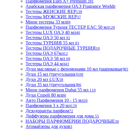
Парфюмерия Euro A+ Premium
281
Арабская парфюмерия ОАЭ Fragrance World
0
Тестеры ЖЕНСКИЕ REP
139
Тестеры МУЖСКИЕ REP
37
Мини тестеры 33 мл
89
Парфюмерия Турция ТЕСТЕР EAC 50 мл
129
Тестеры LUX ОАЭ 40 мл
40
Тестеры ОАЭ 50 мл
92
Тестеры ТУРЦИЯ 55 мл
83
Тестеры ПОДАРОЧНЫЕ ТУРЦИЯ
10
Тестеры ОАЭ 67мл
12
Тестеры ОАЭ 58 мл
69
Тестеры ОАЭ 44 мл
43
Духи масляные с феромонами 10 мл (шариковые)
85
Духи 15 мл (треугольник)
109
Духи 20 мл LUX
58
Духи 35 мл (треугольник)
96
Мини парфюмерия Dubai 55 мл
110
Духи Спрей 80 мл
86
Авто Парфюмерия 10 - 15 мл
26
Парфюмерия 3 х 20 мл
129
Дезодоранты парфюм
72
Диффузеры парфюмерия для дома
55
НАБОРЫ ПАРФЮМЕРИИ ПОДАРОЧНЫЕ
30
Атомайзеры для духов
3