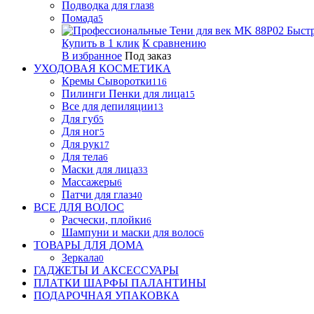
Подводка для глаз
8
Помада
5
Быст
Купить в 1 клик
К сравнению
В избранное
Под заказ
УХОДОВАЯ КОСМЕТИКА
Кремы Сыворотки
116
Пилинги Пенки для лица
15
Все для депиляции
13
Для губ
5
Для ног
5
Для рук
17
Для тела
6
Маски для лица
33
Массажеры
6
Патчи для глаз
40
ВСЕ ДЛЯ ВОЛОС
Расчески, плойки
6
Шампуни и маски для волос
6
ТОВАРЫ ДЛЯ ДОМА
Зеркала
0
ГАДЖЕТЫ И АКСЕССУАРЫ
ПЛАТКИ ШАРФЫ ПАЛАНТИНЫ
ПОДАРОЧНАЯ УПАКОВКА