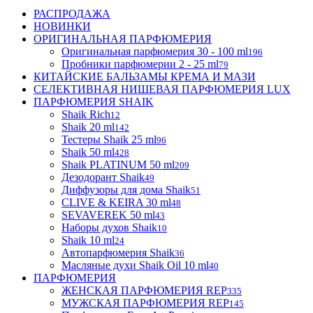
РАСПРОДАЖА
НОВИНКИ
ОРИГИНАЛЬНАЯ ПАРФЮМЕРИЯ
Оригинальная парфюмерия 30 - 100 ml
196
Пробники парфюмерии 2 - 25 ml
79
КИТАЙСКИЕ БАЛЬЗАМЫ КРЕМА И МАЗИ
СЕЛЕКТИВНАЯ НИШЕВАЯ ПАРФЮМЕРИЯ LUX
ПАРФЮМЕРИЯ SHAIK
Shaik Rich
12
Shaik 20 ml
142
Тестеры Shaik 25 ml
96
Shaik 50 ml
428
Shaik PLATINUM 50 ml
209
Дезодорант Shaik
49
Диффузоры для дома Shaik
51
CLIVE & KEIRA 30 ml
48
SEVAVEREK 50 ml
43
Наборы духов Shaik
10
Shaik 10 ml
24
Автопарфюмерия Shaik
36
Масляные духи Shaik Oil 10 ml
40
ПАРФЮМЕРИЯ
ЖЕНСКАЯ ПАРФЮМЕРИЯ REP
335
МУЖСКАЯ ПАРФЮМЕРИЯ REP
145