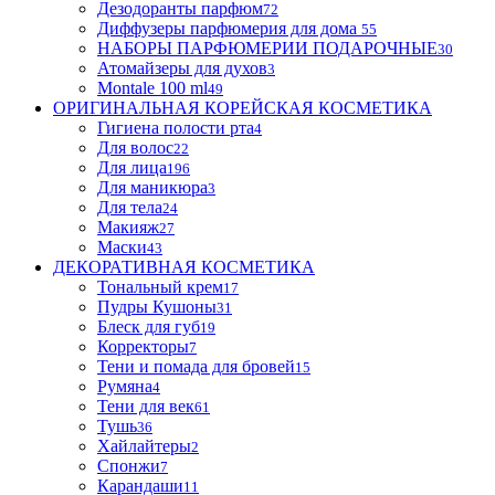
Дезодоранты парфюм
72
Диффузеры парфюмерия для дома
55
НАБОРЫ ПАРФЮМЕРИИ ПОДАРОЧНЫЕ
30
Атомайзеры для духов
3
Montale 100 ml
49
ОРИГИНАЛЬНАЯ КОРЕЙСКАЯ КОСМЕТИКА
Гигиена полости рта
4
Для волос
22
Для лица
196
Для маникюра
3
Для тела
24
Макияж
27
Маски
43
ДЕКОРАТИВНАЯ КОСМЕТИКА
Тональный крем
17
Пудры Кушоны
31
Блеск для губ
19
Корректоры
7
Тени и помада для бровей
15
Румяна
4
Тени для век
61
Тушь
36
Хайлайтеры
2
Спонжи
7
Карандаши
11