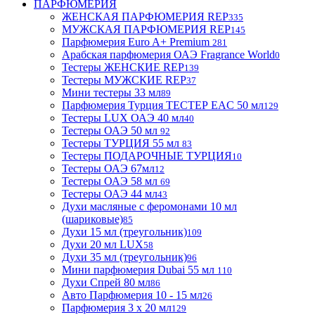
ПАРФЮМЕРИЯ
ЖЕНСКАЯ ПАРФЮМЕРИЯ REP
335
МУЖСКАЯ ПАРФЮМЕРИЯ REP
145
Парфюмерия Euro A+ Premium
281
Арабская парфюмерия ОАЭ Fragrance World
0
Тестеры ЖЕНСКИЕ REP
139
Тестеры МУЖСКИЕ REP
37
Мини тестеры 33 мл
89
Парфюмерия Турция ТЕСТЕР EAC 50 мл
129
Тестеры LUX ОАЭ 40 мл
40
Тестеры ОАЭ 50 мл
92
Тестеры ТУРЦИЯ 55 мл
83
Тестеры ПОДАРОЧНЫЕ ТУРЦИЯ
10
Тестеры ОАЭ 67мл
12
Тестеры ОАЭ 58 мл
69
Тестеры ОАЭ 44 мл
43
Духи масляные с феромонами 10 мл
(шариковые)
85
Духи 15 мл (треугольник)
109
Духи 20 мл LUX
58
Духи 35 мл (треугольник)
96
Мини парфюмерия Dubai 55 мл
110
Духи Спрей 80 мл
86
Авто Парфюмерия 10 - 15 мл
26
Парфюмерия 3 х 20 мл
129