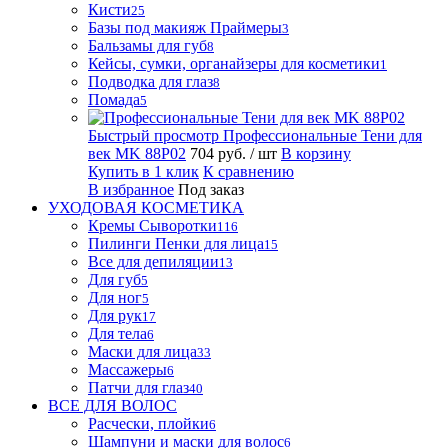
Кисти
25
Базы под макияж Праймеры
3
Бальзамы для губ
8
Кейсы, сумки, органайзеры для косметики
1
Подводка для глаз
8
Помада
5
Быстрый просмотр
Профессиональные Тени для
век MK 88P02
704 руб.
/ шт
В корзину
Купить в 1 клик
К сравнению
В избранное
Под заказ
УХОДОВАЯ КОСМЕТИКА
Кремы Сыворотки
116
Пилинги Пенки для лица
15
Все для депиляции
13
Для губ
5
Для ног
5
Для рук
17
Для тела
6
Маски для лица
33
Массажеры
6
Патчи для глаз
40
ВСЕ ДЛЯ ВОЛОС
Расчески, плойки
6
Шампуни и маски для волос
6