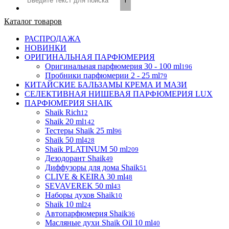
Каталог товаров
РАСПРОДАЖА
НОВИНКИ
ОРИГИНАЛЬНАЯ ПАРФЮМЕРИЯ
Оригинальная парфюмерия 30 - 100 ml
196
Пробники парфюмерии 2 - 25 ml
79
КИТАЙСКИЕ БАЛЬЗАМЫ КРЕМА И МАЗИ
СЕЛЕКТИВНАЯ НИШЕВАЯ ПАРФЮМЕРИЯ LUX
ПАРФЮМЕРИЯ SHAIK
Shaik Rich
12
Shaik 20 ml
142
Тестеры Shaik 25 ml
96
Shaik 50 ml
428
Shaik PLATINUM 50 ml
209
Дезодорант Shaik
49
Диффузоры для дома Shaik
51
CLIVE & KEIRA 30 ml
48
SEVAVEREK 50 ml
43
Наборы духов Shaik
10
Shaik 10 ml
24
Автопарфюмерия Shaik
36
Масляные духи Shaik Oil 10 ml
40