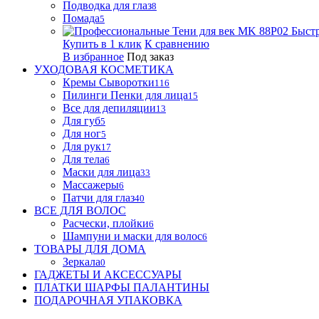
Подводка для глаз
8
Помада
5
Быст
Купить в 1 клик
К сравнению
В избранное
Под заказ
УХОДОВАЯ КОСМЕТИКА
Кремы Сыворотки
116
Пилинги Пенки для лица
15
Все для депиляции
13
Для губ
5
Для ног
5
Для рук
17
Для тела
6
Маски для лица
33
Массажеры
6
Патчи для глаз
40
ВСЕ ДЛЯ ВОЛОС
Расчески, плойки
6
Шампуни и маски для волос
6
ТОВАРЫ ДЛЯ ДОМА
Зеркала
0
ГАДЖЕТЫ И АКСЕССУАРЫ
ПЛАТКИ ШАРФЫ ПАЛАНТИНЫ
ПОДАРОЧНАЯ УПАКОВКА