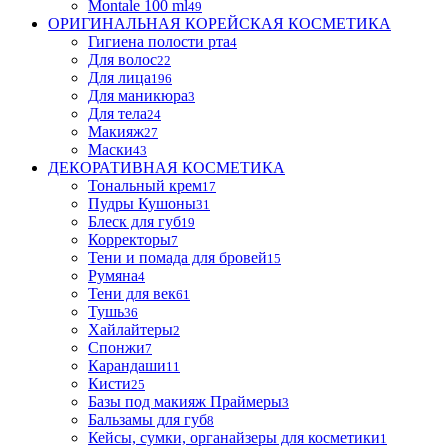
Montale 100 ml
49
ОРИГИНАЛЬНАЯ КОРЕЙСКАЯ КОСМЕТИКА
Гигиена полости рта
4
Для волос
22
Для лица
196
Для маникюра
3
Для тела
24
Макияж
27
Маски
43
ДЕКОРАТИВНАЯ КОСМЕТИКА
Тональный крем
17
Пудры Кушоны
31
Блеск для губ
19
Корректоры
7
Тени и помада для бровей
15
Румяна
4
Тени для век
61
Тушь
36
Хайлайтеры
2
Спонжи
7
Карандаши
11
Кисти
25
Базы под макияж Праймеры
3
Бальзамы для губ
8
Кейсы, сумки, органайзеры для косметики
1