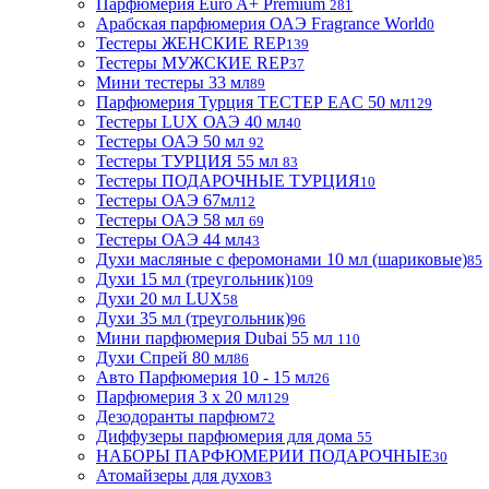
Парфюмерия Euro A+ Premium
281
Арабская парфюмерия ОАЭ Fragrance World
0
Тестеры ЖЕНСКИЕ REP
139
Тестеры МУЖСКИЕ REP
37
Мини тестеры 33 мл
89
Парфюмерия Турция ТЕСТЕР EAC 50 мл
129
Тестеры LUX ОАЭ 40 мл
40
Тестеры ОАЭ 50 мл
92
Тестеры ТУРЦИЯ 55 мл
83
Тестеры ПОДАРОЧНЫЕ ТУРЦИЯ
10
Тестеры ОАЭ 67мл
12
Тестеры ОАЭ 58 мл
69
Тестеры ОАЭ 44 мл
43
Духи масляные с феромонами 10 мл (шариковые)
85
Духи 15 мл (треугольник)
109
Духи 20 мл LUX
58
Духи 35 мл (треугольник)
96
Мини парфюмерия Dubai 55 мл
110
Духи Спрей 80 мл
86
Авто Парфюмерия 10 - 15 мл
26
Парфюмерия 3 х 20 мл
129
Дезодоранты парфюм
72
Диффузеры парфюмерия для дома
55
НАБОРЫ ПАРФЮМЕРИИ ПОДАРОЧНЫЕ
30
Атомайзеры для духов
3