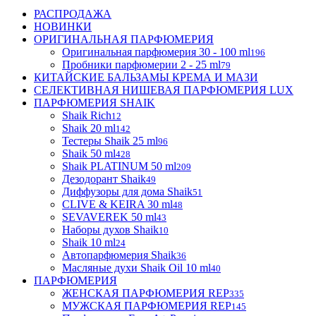
РАСПРОДАЖА
НОВИНКИ
ОРИГИНАЛЬНАЯ ПАРФЮМЕРИЯ
Оригинальная парфюмерия 30 - 100 ml
196
Пробники парфюмерии 2 - 25 ml
79
КИТАЙСКИЕ БАЛЬЗАМЫ КРЕМА И МАЗИ
СЕЛЕКТИВНАЯ НИШЕВАЯ ПАРФЮМЕРИЯ LUX
ПАРФЮМЕРИЯ SHAIK
Shaik Rich
12
Shaik 20 ml
142
Тестеры Shaik 25 ml
96
Shaik 50 ml
428
Shaik PLATINUM 50 ml
209
Дезодорант Shaik
49
Диффузоры для дома Shaik
51
CLIVE & KEIRA 30 ml
48
SEVAVEREK 50 ml
43
Наборы духов Shaik
10
Shaik 10 ml
24
Автопарфюмерия Shaik
36
Масляные духи Shaik Oil 10 ml
40
ПАРФЮМЕРИЯ
ЖЕНСКАЯ ПАРФЮМЕРИЯ REP
335
МУЖСКАЯ ПАРФЮМЕРИЯ REP
145