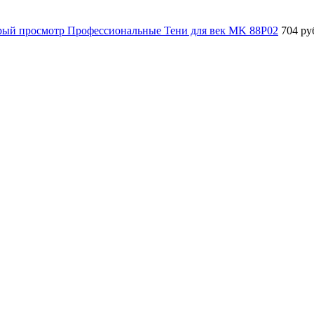
рый просмотр
Профессиональные Тени для век MK 88P02
704 ру