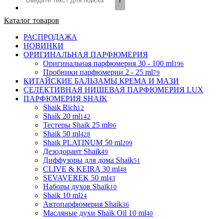
Каталог товаров
РАСПРОДАЖА
НОВИНКИ
ОРИГИНАЛЬНАЯ ПАРФЮМЕРИЯ
Оригинальная парфюмерия 30 - 100 ml
196
Пробники парфюмерии 2 - 25 ml
79
КИТАЙСКИЕ БАЛЬЗАМЫ КРЕМА И МАЗИ
СЕЛЕКТИВНАЯ НИШЕВАЯ ПАРФЮМЕРИЯ LUX
ПАРФЮМЕРИЯ SHAIK
Shaik Rich
12
Shaik 20 ml
142
Тестеры Shaik 25 ml
96
Shaik 50 ml
428
Shaik PLATINUM 50 ml
209
Дезодорант Shaik
49
Диффузоры для дома Shaik
51
CLIVE & KEIRA 30 ml
48
SEVAVEREK 50 ml
43
Наборы духов Shaik
10
Shaik 10 ml
24
Автопарфюмерия Shaik
36
Масляные духи Shaik Oil 10 ml
40