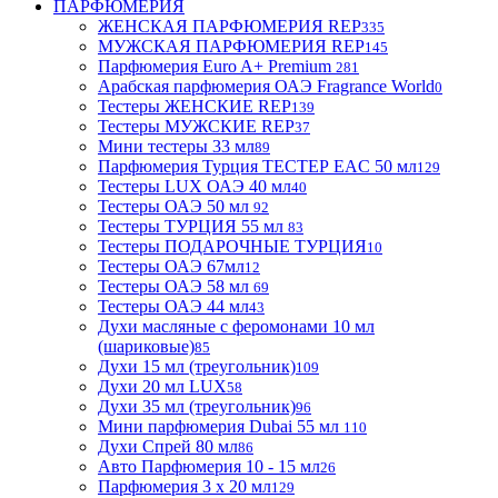
ПАРФЮМЕРИЯ
ЖЕНСКАЯ ПАРФЮМЕРИЯ REP
335
МУЖСКАЯ ПАРФЮМЕРИЯ REP
145
Парфюмерия Euro A+ Premium
281
Арабская парфюмерия ОАЭ Fragrance World
0
Тестеры ЖЕНСКИЕ REP
139
Тестеры МУЖСКИЕ REP
37
Мини тестеры 33 мл
89
Парфюмерия Турция ТЕСТЕР EAC 50 мл
129
Тестеры LUX ОАЭ 40 мл
40
Тестеры ОАЭ 50 мл
92
Тестеры ТУРЦИЯ 55 мл
83
Тестеры ПОДАРОЧНЫЕ ТУРЦИЯ
10
Тестеры ОАЭ 67мл
12
Тестеры ОАЭ 58 мл
69
Тестеры ОАЭ 44 мл
43
Духи масляные с феромонами 10 мл
(шариковые)
85
Духи 15 мл (треугольник)
109
Духи 20 мл LUX
58
Духи 35 мл (треугольник)
96
Мини парфюмерия Dubai 55 мл
110
Духи Спрей 80 мл
86
Авто Парфюмерия 10 - 15 мл
26
Парфюмерия 3 х 20 мл
129