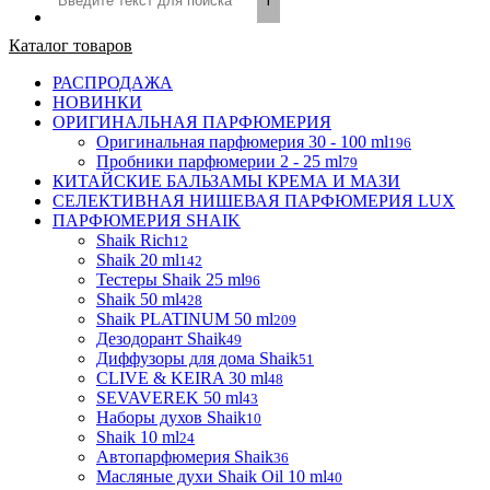
Каталог товаров
РАСПРОДАЖА
НОВИНКИ
ОРИГИНАЛЬНАЯ ПАРФЮМЕРИЯ
Оригинальная парфюмерия 30 - 100 ml
196
Пробники парфюмерии 2 - 25 ml
79
КИТАЙСКИЕ БАЛЬЗАМЫ КРЕМА И МАЗИ
СЕЛЕКТИВНАЯ НИШЕВАЯ ПАРФЮМЕРИЯ LUX
ПАРФЮМЕРИЯ SHAIK
Shaik Rich
12
Shaik 20 ml
142
Тестеры Shaik 25 ml
96
Shaik 50 ml
428
Shaik PLATINUM 50 ml
209
Дезодорант Shaik
49
Диффузоры для дома Shaik
51
CLIVE & KEIRA 30 ml
48
SEVAVEREK 50 ml
43
Наборы духов Shaik
10
Shaik 10 ml
24
Автопарфюмерия Shaik
36
Масляные духи Shaik Oil 10 ml
40