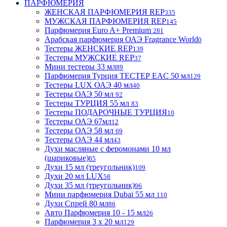
ПАРФЮМЕРИЯ
ЖЕНСКАЯ ПАРФЮМЕРИЯ REP
335
МУЖСКАЯ ПАРФЮМЕРИЯ REP
145
Парфюмерия Euro A+ Premium
281
Арабская парфюмерия ОАЭ Fragrance World
0
Тестеры ЖЕНСКИЕ REP
139
Тестеры МУЖСКИЕ REP
37
Мини тестеры 33 мл
89
Парфюмерия Турция ТЕСТЕР EAC 50 мл
129
Тестеры LUX ОАЭ 40 мл
40
Тестеры ОАЭ 50 мл
92
Тестеры ТУРЦИЯ 55 мл
83
Тестеры ПОДАРОЧНЫЕ ТУРЦИЯ
10
Тестеры ОАЭ 67мл
12
Тестеры ОАЭ 58 мл
69
Тестеры ОАЭ 44 мл
43
Духи масляные с феромонами 10 мл
(шариковые)
85
Духи 15 мл (треугольник)
109
Духи 20 мл LUX
58
Духи 35 мл (треугольник)
96
Мини парфюмерия Dubai 55 мл
110
Духи Спрей 80 мл
86
Авто Парфюмерия 10 - 15 мл
26
Парфюмерия 3 х 20 мл
129