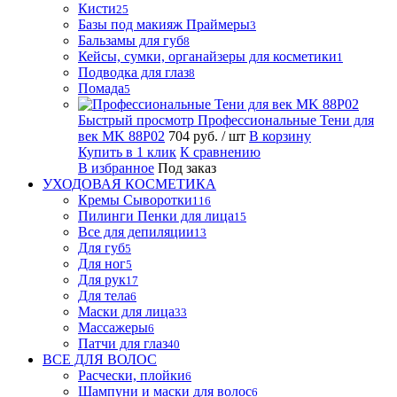
Кисти
25
Базы под макияж Праймеры
3
Бальзамы для губ
8
Кейсы, сумки, органайзеры для косметики
1
Подводка для глаз
8
Помада
5
Быстрый просмотр
Профессиональные Тени для
век MK 88P02
704 руб.
/ шт
В корзину
Купить в 1 клик
К сравнению
В избранное
Под заказ
УХОДОВАЯ КОСМЕТИКА
Кремы Сыворотки
116
Пилинги Пенки для лица
15
Все для депиляции
13
Для губ
5
Для ног
5
Для рук
17
Для тела
6
Маски для лица
33
Массажеры
6
Патчи для глаз
40
ВСЕ ДЛЯ ВОЛОС
Расчески, плойки
6
Шампуни и маски для волос
6