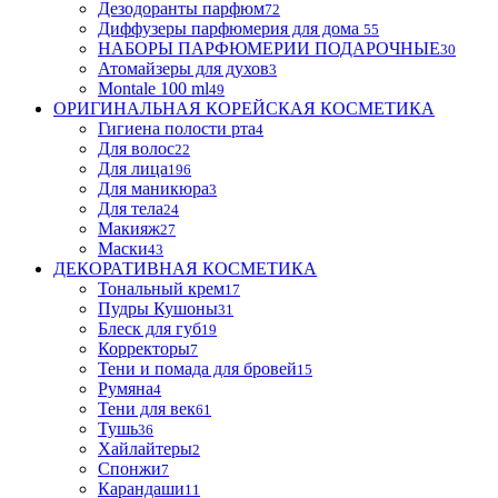
Дезодоранты парфюм
72
Диффузеры парфюмерия для дома
55
НАБОРЫ ПАРФЮМЕРИИ ПОДАРОЧНЫЕ
30
Атомайзеры для духов
3
Montale 100 ml
49
ОРИГИНАЛЬНАЯ КОРЕЙСКАЯ КОСМЕТИКА
Гигиена полости рта
4
Для волос
22
Для лица
196
Для маникюра
3
Для тела
24
Макияж
27
Маски
43
ДЕКОРАТИВНАЯ КОСМЕТИКА
Тональный крем
17
Пудры Кушоны
31
Блеск для губ
19
Корректоры
7
Тени и помада для бровей
15
Румяна
4
Тени для век
61
Тушь
36
Хайлайтеры
2
Спонжи
7
Карандаши
11