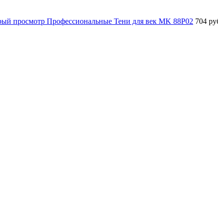
рый просмотр
Профессиональные Тени для век MK 88P02
704 ру