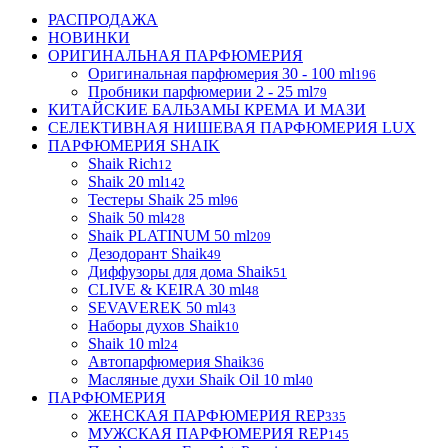
РАСПРОДАЖА
НОВИНКИ
ОРИГИНАЛЬНАЯ ПАРФЮМЕРИЯ
Оригинальная парфюмерия 30 - 100 ml
196
Пробники парфюмерии 2 - 25 ml
79
КИТАЙСКИЕ БАЛЬЗАМЫ КРЕМА И МАЗИ
СЕЛЕКТИВНАЯ НИШЕВАЯ ПАРФЮМЕРИЯ LUX
ПАРФЮМЕРИЯ SHAIK
Shaik Rich
12
Shaik 20 ml
142
Тестеры Shaik 25 ml
96
Shaik 50 ml
428
Shaik PLATINUM 50 ml
209
Дезодорант Shaik
49
Диффузоры для дома Shaik
51
CLIVE & KEIRA 30 ml
48
SEVAVEREK 50 ml
43
Наборы духов Shaik
10
Shaik 10 ml
24
Автопарфюмерия Shaik
36
Масляные духи Shaik Oil 10 ml
40
ПАРФЮМЕРИЯ
ЖЕНСКАЯ ПАРФЮМЕРИЯ REP
335
МУЖСКАЯ ПАРФЮМЕРИЯ REP
145