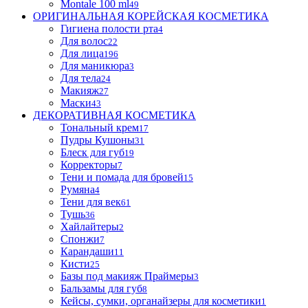
Montale 100 ml
49
ОРИГИНАЛЬНАЯ КОРЕЙСКАЯ КОСМЕТИКА
Гигиена полости рта
4
Для волос
22
Для лица
196
Для маникюра
3
Для тела
24
Макияж
27
Маски
43
ДЕКОРАТИВНАЯ КОСМЕТИКА
Тональный крем
17
Пудры Кушоны
31
Блеск для губ
19
Корректоры
7
Тени и помада для бровей
15
Румяна
4
Тени для век
61
Тушь
36
Хайлайтеры
2
Спонжи
7
Карандаши
11
Кисти
25
Базы под макияж Праймеры
3
Бальзамы для губ
8
Кейсы, сумки, органайзеры для косметики
1