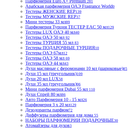
Парфюмерия Euro A+ Premium
281
Арабская парфюмерия ОАЭ Fragrance World
0
Тестеры ЖЕНСКИЕ REP
139
Тестеры МУЖСКИЕ REP
37
Мини тестеры 33 мл
89
Парфюмерия Турция ТЕСТЕР EAC 50 мл
129
Тестеры LUX ОАЭ 40 мл
40
Тестеры ОАЭ 50 мл
92
Тестеры ТУРЦИЯ 55 мл
83
Тестеры ПОДАРОЧНЫЕ ТУРЦИЯ
10
Тестеры ОАЭ 67мл
12
Тестеры ОАЭ 58 мл
69
Тестеры ОАЭ 44 мл
43
Духи масляные с феромонами 10 мл (шариковые)
85
Духи 15 мл (треугольник)
109
Духи 20 мл LUX
58
Духи 35 мл (треугольник)
96
Мини парфюмерия Dubai 55 мл
110
Духи Спрей 80 мл
86
Авто Парфюмерия 10 - 15 мл
26
Парфюмерия 3 х 20 мл
129
Дезодоранты парфюм
72
Диффузеры парфюмерия для дома
55
НАБОРЫ ПАРФЮМЕРИИ ПОДАРОЧНЫЕ
30
Атомайзеры для духов
3