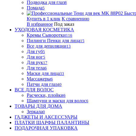
Подводка для глаз
8
Помада
5
Быст
Купить в 1 клик
К сравнению
В избранное
Под заказ
УХОДОВАЯ КОСМЕТИКА
Кремы Сыворотки
116
Пилинги Пенки для лица
15
Все для депиляции
13
Для губ
5
Для ног
5
Для рук
17
Для тела
6
Маски для лица
33
Массажеры
6
Патчи для глаз
40
ВСЕ ДЛЯ ВОЛОС
Расчески, плойки
6
Шампуни и маски для волос
6
ТОВАРЫ ДЛЯ ДОМА
Зеркала
0
ГАДЖЕТЫ И АКСЕССУАРЫ
ПЛАТКИ ШАРФЫ ПАЛАНТИНЫ
ПОДАРОЧНАЯ УПАКОВКА