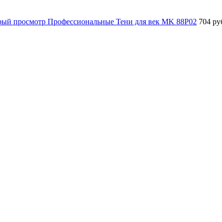
рый просмотр
Профессиональные Тени для век MK 88P02
704 ру