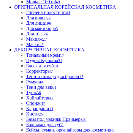
Montale 100 ml
49
ОРИГИНАЛЬНАЯ КОРЕЙСКАЯ КОСМЕТИКА
Гигиена полости рта
4
Для волос
22
Для лица
196
Для маникюра
3
Для тела
24
Макияж
27
Маски
43
ДЕКОРАТИВНАЯ КОСМЕТИКА
Тональный крем
17
Пудры Кушоны
31
Блеск для губ
19
Корректоры
7
Тени и помада для бровей
15
Румяна
4
Тени для век
61
Тушь
36
Хайлайтеры
2
Спонжи
7
Карандаши
11
Кисти
25
Базы под макияж Праймеры
3
Бальзамы для губ
8
Кейсы, сумки, органайзеры для косметики
1