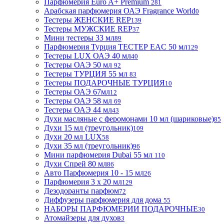
Парфюмерия Euro A+ Premium
281
Арабская парфюмерия ОАЭ Fragrance World
0
Тестеры ЖЕНСКИЕ REP
139
Тестеры МУЖСКИЕ REP
37
Мини тестеры 33 мл
89
Парфюмерия Турция ТЕСТЕР EAC 50 мл
129
Тестеры LUX ОАЭ 40 мл
40
Тестеры ОАЭ 50 мл
92
Тестеры ТУРЦИЯ 55 мл
83
Тестеры ПОДАРОЧНЫЕ ТУРЦИЯ
10
Тестеры ОАЭ 67мл
12
Тестеры ОАЭ 58 мл
69
Тестеры ОАЭ 44 мл
43
Духи масляные с феромонами 10 мл (шариковые)
85
Духи 15 мл (треугольник)
109
Духи 20 мл LUX
58
Духи 35 мл (треугольник)
96
Мини парфюмерия Dubai 55 мл
110
Духи Спрей 80 мл
86
Авто Парфюмерия 10 - 15 мл
26
Парфюмерия 3 х 20 мл
129
Дезодоранты парфюм
72
Диффузеры парфюмерия для дома
55
НАБОРЫ ПАРФЮМЕРИИ ПОДАРОЧНЫЕ
30
Атомайзеры для духов
3