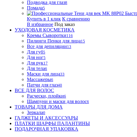
Подводка для глаз
8
Помада
5
Быст
Купить в 1 клик
К сравнению
В избранное
Под заказ
УХОДОВАЯ КОСМЕТИКА
Кремы Сыворотки
116
Пилинги Пенки для лица
15
Все для депиляции
13
Для губ
5
Для ног
5
Для рук
17
Для тела
6
Маски для лица
33
Массажеры
6
Патчи для глаз
40
ВСЕ ДЛЯ ВОЛОС
Расчески, плойки
6
Шампуни и маски для волос
6
ТОВАРЫ ДЛЯ ДОМА
Зеркала
0
ГАДЖЕТЫ И АКСЕССУАРЫ
ПЛАТКИ ШАРФЫ ПАЛАНТИНЫ
ПОДАРОЧНАЯ УПАКОВКА