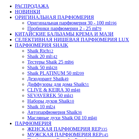
РАСПРОДАЖА
НОВИНКИ
ОРИГИНАЛЬНАЯ ПАРФЮМЕРИЯ
Оригинальная парфюмерия 30 - 100 ml
196
Пробники парфюмерии 2 - 25 ml
79
КИТАЙСКИЕ БАЛЬЗАМЫ КРЕМА И МАЗИ
СЕЛЕКТИВНАЯ НИШЕВАЯ ПАРФЮМЕРИЯ LUX
ПАРФЮМЕРИЯ SHAIK
Shaik Rich
12
Shaik 20 ml
142
Тестеры Shaik 25 ml
96
Shaik 50 ml
428
Shaik PLATINUM 50 ml
209
Дезодорант Shaik
49
Диффузоры для дома Shaik
51
CLIVE & KEIRA 30 ml
48
SEVAVEREK 50 ml
43
Наборы духов Shaik
10
Shaik 10 ml
24
Автопарфюмерия Shaik
36
Масляные духи Shaik Oil 10 ml
40
ПАРФЮМЕРИЯ
ЖЕНСКАЯ ПАРФЮМЕРИЯ REP
335
МУЖСКАЯ ПАРФЮМЕРИЯ REP
145