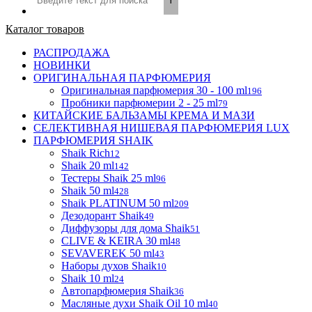
Каталог товаров
РАСПРОДАЖА
НОВИНКИ
ОРИГИНАЛЬНАЯ ПАРФЮМЕРИЯ
Оригинальная парфюмерия 30 - 100 ml
196
Пробники парфюмерии 2 - 25 ml
79
КИТАЙСКИЕ БАЛЬЗАМЫ КРЕМА И МАЗИ
СЕЛЕКТИВНАЯ НИШЕВАЯ ПАРФЮМЕРИЯ LUX
ПАРФЮМЕРИЯ SHAIK
Shaik Rich
12
Shaik 20 ml
142
Тестеры Shaik 25 ml
96
Shaik 50 ml
428
Shaik PLATINUM 50 ml
209
Дезодорант Shaik
49
Диффузоры для дома Shaik
51
CLIVE & KEIRA 30 ml
48
SEVAVEREK 50 ml
43
Наборы духов Shaik
10
Shaik 10 ml
24
Автопарфюмерия Shaik
36
Масляные духи Shaik Oil 10 ml
40