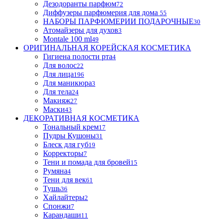
Дезодоранты парфюм
72
Диффузеры парфюмерия для дома
55
НАБОРЫ ПАРФЮМЕРИИ ПОДАРОЧНЫЕ
30
Атомайзеры для духов
3
Montale 100 ml
49
ОРИГИНАЛЬНАЯ КОРЕЙСКАЯ КОСМЕТИКА
Гигиена полости рта
4
Для волос
22
Для лица
196
Для маникюра
3
Для тела
24
Макияж
27
Маски
43
ДЕКОРАТИВНАЯ КОСМЕТИКА
Тональный крем
17
Пудры Кушоны
31
Блеск для губ
19
Корректоры
7
Тени и помада для бровей
15
Румяна
4
Тени для век
61
Тушь
36
Хайлайтеры
2
Спонжи
7
Карандаши
11