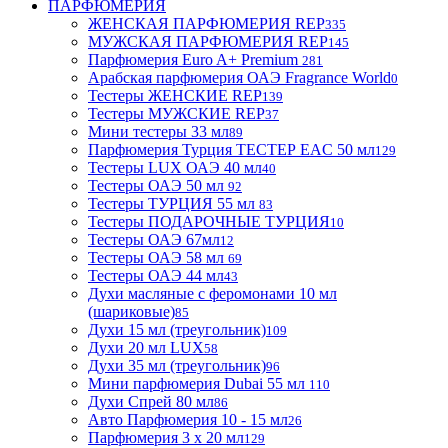
ПАРФЮМЕРИЯ
ЖЕНСКАЯ ПАРФЮМЕРИЯ REP
335
МУЖСКАЯ ПАРФЮМЕРИЯ REP
145
Парфюмерия Euro A+ Premium
281
Арабская парфюмерия ОАЭ Fragrance World
0
Тестеры ЖЕНСКИЕ REP
139
Тестеры МУЖСКИЕ REP
37
Мини тестеры 33 мл
89
Парфюмерия Турция ТЕСТЕР EAC 50 мл
129
Тестеры LUX ОАЭ 40 мл
40
Тестеры ОАЭ 50 мл
92
Тестеры ТУРЦИЯ 55 мл
83
Тестеры ПОДАРОЧНЫЕ ТУРЦИЯ
10
Тестеры ОАЭ 67мл
12
Тестеры ОАЭ 58 мл
69
Тестеры ОАЭ 44 мл
43
Духи масляные с феромонами 10 мл
(шариковые)
85
Духи 15 мл (треугольник)
109
Духи 20 мл LUX
58
Духи 35 мл (треугольник)
96
Мини парфюмерия Dubai 55 мл
110
Духи Спрей 80 мл
86
Авто Парфюмерия 10 - 15 мл
26
Парфюмерия 3 х 20 мл
129