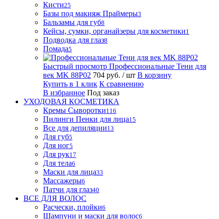
Кисти
25
Базы под макияж Праймеры
3
Бальзамы для губ
8
Кейсы, сумки, органайзеры для косметики
1
Подводка для глаз
8
Помада
5
Быстрый просмотр
Профессиональные Тени для
век MK 88P02
704 руб.
/ шт
В корзину
Купить в 1 клик
К сравнению
В избранное
Под заказ
УХОДОВАЯ КОСМЕТИКА
Кремы Сыворотки
116
Пилинги Пенки для лица
15
Все для депиляции
13
Для губ
5
Для ног
5
Для рук
17
Для тела
6
Маски для лица
33
Массажеры
6
Патчи для глаз
40
ВСЕ ДЛЯ ВОЛОС
Расчески, плойки
6
Шампуни и маски для волос
6