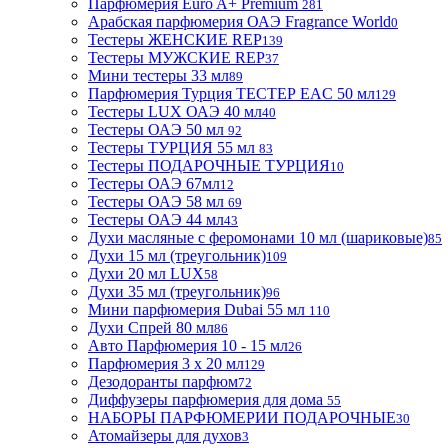
Парфюмерия Euro A+ Premium
281
Арабская парфюмерия ОАЭ Fragrance World
0
Тестеры ЖЕНСКИЕ REP
139
Тестеры МУЖСКИЕ REP
37
Мини тестеры 33 мл
89
Парфюмерия Турция ТЕСТЕР EAC 50 мл
129
Тестеры LUX ОАЭ 40 мл
40
Тестеры ОАЭ 50 мл
92
Тестеры ТУРЦИЯ 55 мл
83
Тестеры ПОДАРОЧНЫЕ ТУРЦИЯ
10
Тестеры ОАЭ 67мл
12
Тестеры ОАЭ 58 мл
69
Тестеры ОАЭ 44 мл
43
Духи масляные с феромонами 10 мл (шариковые)
85
Духи 15 мл (треугольник)
109
Духи 20 мл LUX
58
Духи 35 мл (треугольник)
96
Мини парфюмерия Dubai 55 мл
110
Духи Спрей 80 мл
86
Авто Парфюмерия 10 - 15 мл
26
Парфюмерия 3 х 20 мл
129
Дезодоранты парфюм
72
Диффузеры парфюмерия для дома
55
НАБОРЫ ПАРФЮМЕРИИ ПОДАРОЧНЫЕ
30
Атомайзеры для духов
3