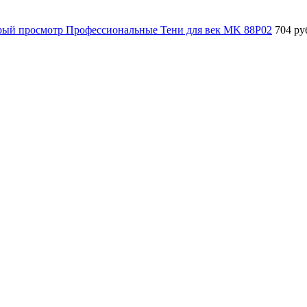
рый просмотр
Профессиональные Тени для век MK 88P02
704 ру