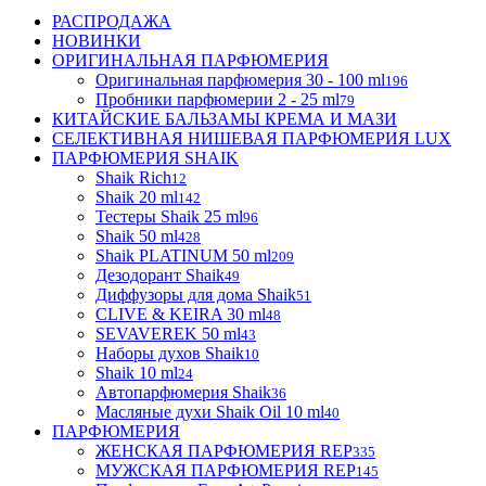
РАСПРОДАЖА
НОВИНКИ
ОРИГИНАЛЬНАЯ ПАРФЮМЕРИЯ
Оригинальная парфюмерия 30 - 100 ml
196
Пробники парфюмерии 2 - 25 ml
79
КИТАЙСКИЕ БАЛЬЗАМЫ КРЕМА И МАЗИ
СЕЛЕКТИВНАЯ НИШЕВАЯ ПАРФЮМЕРИЯ LUX
ПАРФЮМЕРИЯ SHAIK
Shaik Rich
12
Shaik 20 ml
142
Тестеры Shaik 25 ml
96
Shaik 50 ml
428
Shaik PLATINUM 50 ml
209
Дезодорант Shaik
49
Диффузоры для дома Shaik
51
CLIVE & KEIRA 30 ml
48
SEVAVEREK 50 ml
43
Наборы духов Shaik
10
Shaik 10 ml
24
Автопарфюмерия Shaik
36
Масляные духи Shaik Oil 10 ml
40
ПАРФЮМЕРИЯ
ЖЕНСКАЯ ПАРФЮМЕРИЯ REP
335
МУЖСКАЯ ПАРФЮМЕРИЯ REP
145