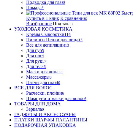
Подводка для глаз
8
Помада
5
Быст
Купить в 1 клик
К сравнению
В избранное
Под заказ
УХОДОВАЯ КОСМЕТИКА
Кремы Сыворотки
116
Пилинги Пенки для лица
15
Все для депиляции
13
Для губ
5
Для ног
5
Для рук
17
Для тела
6
Маски для лица
33
Массажеры
6
Патчи для глаз
40
ВСЕ ДЛЯ ВОЛОС
Расчески, плойки
6
Шампуни и маски для волос
6
ТОВАРЫ ДЛЯ ДОМА
Зеркала
0
ГАДЖЕТЫ И АКСЕССУАРЫ
ПЛАТКИ ШАРФЫ ПАЛАНТИНЫ
ПОДАРОЧНАЯ УПАКОВКА