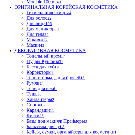
Montale 100 ml
49
ОРИГИНАЛЬНАЯ КОРЕЙСКАЯ КОСМЕТИКА
Гигиена полости рта
4
Для волос
22
Для лица
196
Для маникюра
3
Для тела
24
Макияж
27
Маски
43
ДЕКОРАТИВНАЯ КОСМЕТИКА
Тональный крем
17
Пудры Кушоны
31
Блеск для губ
19
Корректоры
7
Тени и помада для бровей
15
Румяна
4
Тени для век
61
Тушь
36
Хайлайтеры
2
Спонжи
7
Карандаши
11
Кисти
25
Базы под макияж Праймеры
3
Бальзамы для губ
8
Кейсы, сумки, органайзеры для косметики
1