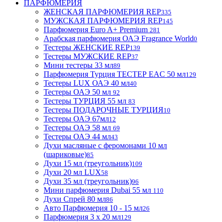
ПАРФЮМЕРИЯ
ЖЕНСКАЯ ПАРФЮМЕРИЯ REP
335
МУЖСКАЯ ПАРФЮМЕРИЯ REP
145
Парфюмерия Euro A+ Premium
281
Арабская парфюмерия ОАЭ Fragrance World
0
Тестеры ЖЕНСКИЕ REP
139
Тестеры МУЖСКИЕ REP
37
Мини тестеры 33 мл
89
Парфюмерия Турция ТЕСТЕР EAC 50 мл
129
Тестеры LUX ОАЭ 40 мл
40
Тестеры ОАЭ 50 мл
92
Тестеры ТУРЦИЯ 55 мл
83
Тестеры ПОДАРОЧНЫЕ ТУРЦИЯ
10
Тестеры ОАЭ 67мл
12
Тестеры ОАЭ 58 мл
69
Тестеры ОАЭ 44 мл
43
Духи масляные с феромонами 10 мл
(шариковые)
85
Духи 15 мл (треугольник)
109
Духи 20 мл LUX
58
Духи 35 мл (треугольник)
96
Мини парфюмерия Dubai 55 мл
110
Духи Спрей 80 мл
86
Авто Парфюмерия 10 - 15 мл
26
Парфюмерия 3 х 20 мл
129