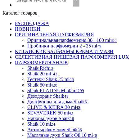
Каталог товаров
РАСПРОДАЖА
НОВИНКИ
ОРИГИНАЛЬНАЯ ПАРФЮМЕРИЯ
Оригинальная парфюмерия 30 - 100 ml
196
Пробники парфюмерии 2 - 25 ml
79
КИТАЙСКИЕ БАЛЬЗАМЫ КРЕМА И МАЗИ
СЕЛЕКТИВНАЯ НИШЕВАЯ ПАРФЮМЕРИЯ LUX
ПАРФЮМЕРИЯ SHAIK
Shaik Rich
12
Shaik 20 ml
142
Тестеры Shaik 25 ml
96
Shaik 50 ml
428
Shaik PLATINUM 50 ml
209
Дезодорант Shaik
49
Диффузоры для дома Shaik
51
CLIVE & KEIRA 30 ml
48
SEVAVEREK 50 ml
43
Наборы духов Shaik
10
Shaik 10 ml
24
Автопарфюмерия Shaik
36
Масляные духи Shaik Oil 10 ml
40