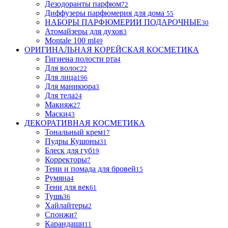
Дезодоранты парфюм
72
Диффузеры парфюмерия для дома
55
НАБОРЫ ПАРФЮМЕРИИ ПОДАРОЧНЫЕ
30
Атомайзеры для духов
3
Montale 100 ml
49
ОРИГИНАЛЬНАЯ КОРЕЙСКАЯ КОСМЕТИКА
Гигиена полости рта
4
Для волос
22
Для лица
196
Для маникюра
3
Для тела
24
Макияж
27
Маски
43
ДЕКОРАТИВНАЯ КОСМЕТИКА
Тональный крем
17
Пудры Кушоны
31
Блеск для губ
19
Корректоры
7
Тени и помада для бровей
15
Румяна
4
Тени для век
61
Тушь
36
Хайлайтеры
2
Спонжи
7
Карандаши
11