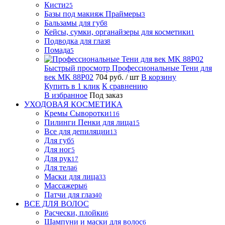
Кисти
25
Базы под макияж Праймеры
3
Бальзамы для губ
8
Кейсы, сумки, органайзеры для косметики
1
Подводка для глаз
8
Помада
5
Быстрый просмотр
Профессиональные Тени для
век MK 88P02
704 руб.
/ шт
В корзину
Купить в 1 клик
К сравнению
В избранное
Под заказ
УХОДОВАЯ КОСМЕТИКА
Кремы Сыворотки
116
Пилинги Пенки для лица
15
Все для депиляции
13
Для губ
5
Для ног
5
Для рук
17
Для тела
6
Маски для лица
33
Массажеры
6
Патчи для глаз
40
ВСЕ ДЛЯ ВОЛОС
Расчески, плойки
6
Шампуни и маски для волос
6