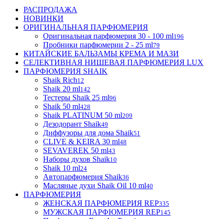
РАСПРОДАЖА
НОВИНКИ
ОРИГИНАЛЬНАЯ ПАРФЮМЕРИЯ
Оригинальная парфюмерия 30 - 100 ml
196
Пробники парфюмерии 2 - 25 ml
79
КИТАЙСКИЕ БАЛЬЗАМЫ КРЕМА И МАЗИ
СЕЛЕКТИВНАЯ НИШЕВАЯ ПАРФЮМЕРИЯ LUX
ПАРФЮМЕРИЯ SHAIK
Shaik Rich
12
Shaik 20 ml
142
Тестеры Shaik 25 ml
96
Shaik 50 ml
428
Shaik PLATINUM 50 ml
209
Дезодорант Shaik
49
Диффузоры для дома Shaik
51
CLIVE & KEIRA 30 ml
48
SEVAVEREK 50 ml
43
Наборы духов Shaik
10
Shaik 10 ml
24
Автопарфюмерия Shaik
36
Масляные духи Shaik Oil 10 ml
40
ПАРФЮМЕРИЯ
ЖЕНСКАЯ ПАРФЮМЕРИЯ REP
335
МУЖСКАЯ ПАРФЮМЕРИЯ REP
145