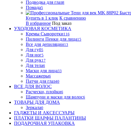
Подводка для глаз
8
Помада
5
Быст
Купить в 1 клик
К сравнению
В избранное
Под заказ
УХОДОВАЯ КОСМЕТИКА
Кремы Сыворотки
116
Пилинги Пенки для лица
15
Все для депиляции
13
Для губ
5
Для ног
5
Для рук
17
Для тела
6
Маски для лица
33
Массажеры
6
Патчи для глаз
40
ВСЕ ДЛЯ ВОЛОС
Расчески, плойки
6
Шампуни и маски для волос
6
ТОВАРЫ ДЛЯ ДОМА
Зеркала
0
ГАДЖЕТЫ И АКСЕССУАРЫ
ПЛАТКИ ШАРФЫ ПАЛАНТИНЫ
ПОДАРОЧНАЯ УПАКОВКА