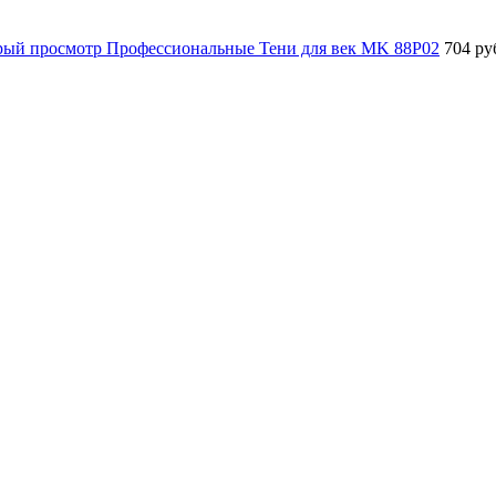
рый просмотр
Профессиональные Тени для век MK 88P02
704 ру