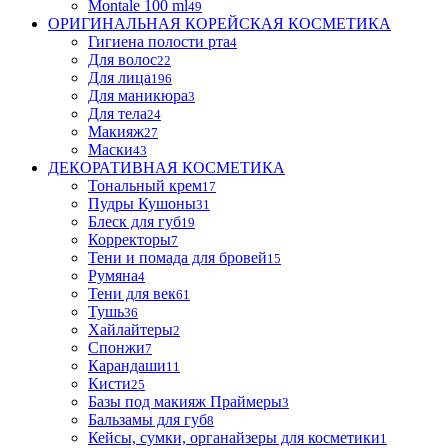
Montale 100 ml
49
ОРИГИНАЛЬНАЯ КОРЕЙСКАЯ КОСМЕТИКА
Гигиена полости рта
4
Для волос
22
Для лица
196
Для маникюра
3
Для тела
24
Макияж
27
Маски
43
ДЕКОРАТИВНАЯ КОСМЕТИКА
Тональный крем
17
Пудры Кушоны
31
Блеск для губ
19
Корректоры
7
Тени и помада для бровей
15
Румяна
4
Тени для век
61
Тушь
36
Хайлайтеры
2
Спонжи
7
Карандаши
11
Кисти
25
Базы под макияж Праймеры
3
Бальзамы для губ
8
Кейсы, сумки, органайзеры для косметики
1