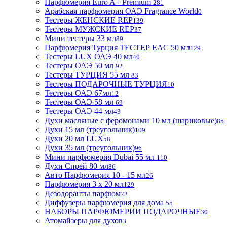
Парфюмерия Euro A+ Premium
281
Арабская парфюмерия ОАЭ Fragrance World
0
Тестеры ЖЕНСКИЕ REP
139
Тестеры МУЖСКИЕ REP
37
Мини тестеры 33 мл
89
Парфюмерия Турция ТЕСТЕР EAC 50 мл
129
Тестеры LUX ОАЭ 40 мл
40
Тестеры ОАЭ 50 мл
92
Тестеры ТУРЦИЯ 55 мл
83
Тестеры ПОДАРОЧНЫЕ ТУРЦИЯ
10
Тестеры ОАЭ 67мл
12
Тестеры ОАЭ 58 мл
69
Тестеры ОАЭ 44 мл
43
Духи масляные с феромонами 10 мл (шариковые)
85
Духи 15 мл (треугольник)
109
Духи 20 мл LUX
58
Духи 35 мл (треугольник)
96
Мини парфюмерия Dubai 55 мл
110
Духи Спрей 80 мл
86
Авто Парфюмерия 10 - 15 мл
26
Парфюмерия 3 х 20 мл
129
Дезодоранты парфюм
72
Диффузеры парфюмерия для дома
55
НАБОРЫ ПАРФЮМЕРИИ ПОДАРОЧНЫЕ
30
Атомайзеры для духов
3