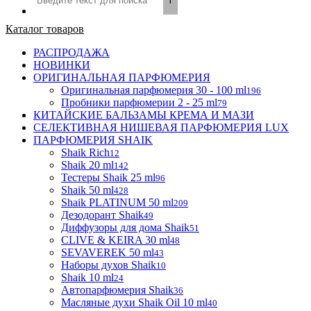
Каталог товаров
РАСПРОДАЖА
НОВИНКИ
ОРИГИНАЛЬНАЯ ПАРФЮМЕРИЯ
Оригинальная парфюмерия 30 - 100 ml
196
Пробники парфюмерии 2 - 25 ml
79
КИТАЙСКИЕ БАЛЬЗАМЫ КРЕМА И МАЗИ
СЕЛЕКТИВНАЯ НИШЕВАЯ ПАРФЮМЕРИЯ LUX
ПАРФЮМЕРИЯ SHAIK
Shaik Rich
12
Shaik 20 ml
142
Тестеры Shaik 25 ml
96
Shaik 50 ml
428
Shaik PLATINUM 50 ml
209
Дезодорант Shaik
49
Диффузоры для дома Shaik
51
CLIVE & KEIRA 30 ml
48
SEVAVEREK 50 ml
43
Наборы духов Shaik
10
Shaik 10 ml
24
Автопарфюмерия Shaik
36
Масляные духи Shaik Oil 10 ml
40