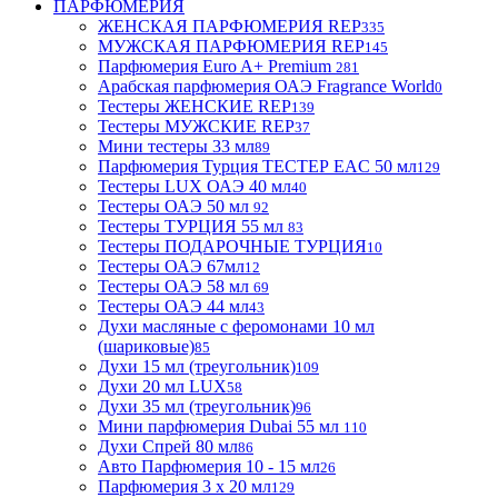
ПАРФЮМЕРИЯ
ЖЕНСКАЯ ПАРФЮМЕРИЯ REP
335
МУЖСКАЯ ПАРФЮМЕРИЯ REP
145
Парфюмерия Euro A+ Premium
281
Арабская парфюмерия ОАЭ Fragrance World
0
Тестеры ЖЕНСКИЕ REP
139
Тестеры МУЖСКИЕ REP
37
Мини тестеры 33 мл
89
Парфюмерия Турция ТЕСТЕР EAC 50 мл
129
Тестеры LUX ОАЭ 40 мл
40
Тестеры ОАЭ 50 мл
92
Тестеры ТУРЦИЯ 55 мл
83
Тестеры ПОДАРОЧНЫЕ ТУРЦИЯ
10
Тестеры ОАЭ 67мл
12
Тестеры ОАЭ 58 мл
69
Тестеры ОАЭ 44 мл
43
Духи масляные с феромонами 10 мл
(шариковые)
85
Духи 15 мл (треугольник)
109
Духи 20 мл LUX
58
Духи 35 мл (треугольник)
96
Мини парфюмерия Dubai 55 мл
110
Духи Спрей 80 мл
86
Авто Парфюмерия 10 - 15 мл
26
Парфюмерия 3 х 20 мл
129