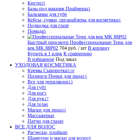
Кисти
25
Базы под макияж Праймеры
3
Бальзамы для губ
8
Кейсы, сумки, органайзеры для косметики
1
Подводка для глаз
8
Помада
5
Быстрый просмотр
Профессиональные Тени для
век MK 88P02
704 руб.
/ шт
В корзину
Купить в 1 клик
К сравнению
В избранное
Под заказ
УХОДОВАЯ КОСМЕТИКА
Кремы Сыворотки
116
Пилинги Пенки для лица
15
Все для депиляции
13
Для губ
5
Для ног
5
Для рук
17
Для тела
6
Маски для лица
33
Массажеры
6
Патчи для глаз
40
ВСЕ ДЛЯ ВОЛОС
Расчески, плойки
6
Шампуни и маски для волос
6