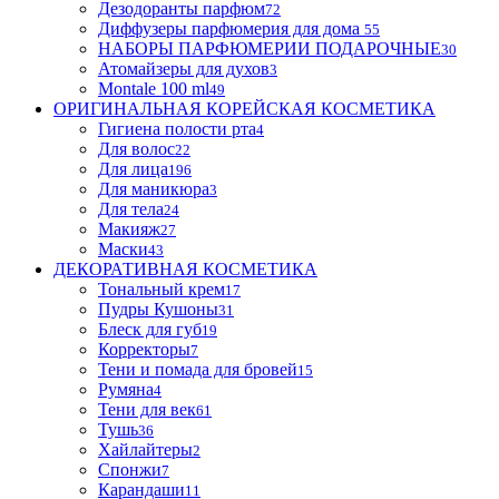
Дезодоранты парфюм
72
Диффузеры парфюмерия для дома
55
НАБОРЫ ПАРФЮМЕРИИ ПОДАРОЧНЫЕ
30
Атомайзеры для духов
3
Montale 100 ml
49
ОРИГИНАЛЬНАЯ КОРЕЙСКАЯ КОСМЕТИКА
Гигиена полости рта
4
Для волос
22
Для лица
196
Для маникюра
3
Для тела
24
Макияж
27
Маски
43
ДЕКОРАТИВНАЯ КОСМЕТИКА
Тональный крем
17
Пудры Кушоны
31
Блеск для губ
19
Корректоры
7
Тени и помада для бровей
15
Румяна
4
Тени для век
61
Тушь
36
Хайлайтеры
2
Спонжи
7
Карандаши
11