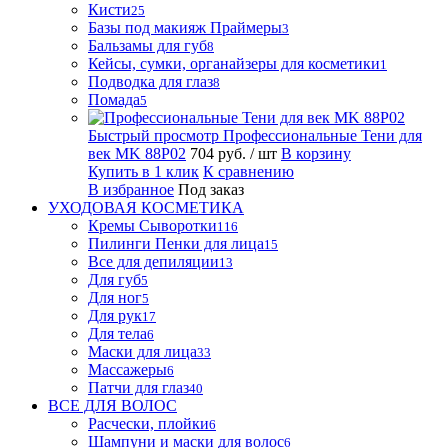
Кисти
25
Базы под макияж Праймеры
3
Бальзамы для губ
8
Кейсы, сумки, органайзеры для косметики
1
Подводка для глаз
8
Помада
5
Быстрый просмотр
Профессиональные Тени для
век MK 88P02
704 руб.
/ шт
В корзину
Купить в 1 клик
К сравнению
В избранное
Под заказ
УХОДОВАЯ КОСМЕТИКА
Кремы Сыворотки
116
Пилинги Пенки для лица
15
Все для депиляции
13
Для губ
5
Для ног
5
Для рук
17
Для тела
6
Маски для лица
33
Массажеры
6
Патчи для глаз
40
ВСЕ ДЛЯ ВОЛОС
Расчески, плойки
6
Шампуни и маски для волос
6