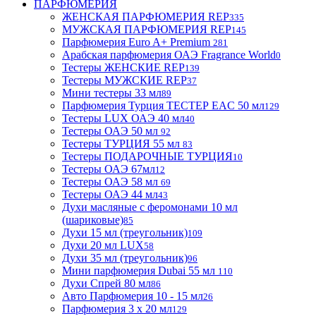
ПАРФЮМЕРИЯ
ЖЕНСКАЯ ПАРФЮМЕРИЯ REP
335
МУЖСКАЯ ПАРФЮМЕРИЯ REP
145
Парфюмерия Euro A+ Premium
281
Арабская парфюмерия ОАЭ Fragrance World
0
Тестеры ЖЕНСКИЕ REP
139
Тестеры МУЖСКИЕ REP
37
Мини тестеры 33 мл
89
Парфюмерия Турция ТЕСТЕР EAC 50 мл
129
Тестеры LUX ОАЭ 40 мл
40
Тестеры ОАЭ 50 мл
92
Тестеры ТУРЦИЯ 55 мл
83
Тестеры ПОДАРОЧНЫЕ ТУРЦИЯ
10
Тестеры ОАЭ 67мл
12
Тестеры ОАЭ 58 мл
69
Тестеры ОАЭ 44 мл
43
Духи масляные с феромонами 10 мл
(шариковые)
85
Духи 15 мл (треугольник)
109
Духи 20 мл LUX
58
Духи 35 мл (треугольник)
96
Мини парфюмерия Dubai 55 мл
110
Духи Спрей 80 мл
86
Авто Парфюмерия 10 - 15 мл
26
Парфюмерия 3 х 20 мл
129