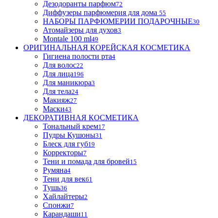
Дезодоранты парфюм
72
Диффузеры парфюмерия для дома
55
НАБОРЫ ПАРФЮМЕРИИ ПОДАРОЧНЫЕ
30
Атомайзеры для духов
3
Montale 100 ml
49
ОРИГИНАЛЬНАЯ КОРЕЙСКАЯ КОСМЕТИКА
Гигиена полости рта
4
Для волос
22
Для лица
196
Для маникюра
3
Для тела
24
Макияж
27
Маски
43
ДЕКОРАТИВНАЯ КОСМЕТИКА
Тональный крем
17
Пудры Кушоны
31
Блеск для губ
19
Корректоры
7
Тени и помада для бровей
15
Румяна
4
Тени для век
61
Тушь
36
Хайлайтеры
2
Спонжи
7
Карандаши
11