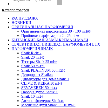
Каталог товаров
РАСПРОДАЖА
НОВИНКИ
ОРИГИНАЛЬНАЯ ПАРФЮМЕРИЯ
Оригинальная парфюмерия 30 - 100 ml
196
Пробники парфюмерии 2 - 25 ml
79
КИТАЙСКИЕ БАЛЬЗАМЫ КРЕМА И МАЗИ
СЕЛЕКТИВНАЯ НИШЕВАЯ ПАРФЮМЕРИЯ LUX
ПАРФЮМЕРИЯ SHAIK
Shaik Rich
12
Shaik 20 ml
142
Тестеры Shaik 25 ml
96
Shaik 50 ml
428
Shaik PLATINUM 50 ml
209
Дезодорант Shaik
49
Диффузоры для дома Shaik
51
CLIVE & KEIRA 30 ml
48
SEVAVEREK 50 ml
43
Наборы духов Shaik
10
Shaik 10 ml
24
Автопарфюмерия Shaik
36
Масляные духи Shaik Oil 10 ml
40