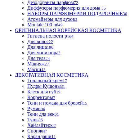
Дезодоранты парфюм
72
Диффузеры парфюмерия для дома
55
НАБОРЫ ПАРФЮМЕРИИ ПОДАРОЧНЫЕ
30
Атомайзеры для духов
3
Montale 100 ml
49
ОРИГИНАЛЬНАЯ КОРЕЙСКАЯ КОСМЕТИКА
Гигиена полости рта
4
Для волос
22
Для лица
196
Для маникюра
3
Для тела
24
Макияж
27
Маски
43
ДЕКОРАТИВНАЯ КОСМЕТИКА
Тональный крем
17
Пудры Кушоны
31
Блеск для губ
19
Корректоры
7
Тени и помада для бровей
15
Румяна
4
Тени для век
61
Тушь
36
Хайлайтеры
2
Спонжи
7
Карандаши
11