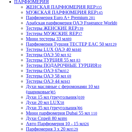
ПАРФЮМЕРИЯ
ЖЕНСКАЯ ПАРФЮМЕРИЯ REP
335
МУЖСКАЯ ПАРФЮМЕРИЯ REP
145
Парфюмерия Euro A+ Premium
281
Арабская парфюмерия ОАЭ Fragrance World
0
Тестеры ЖЕНСКИЕ REP
139
Тестеры МУЖСКИЕ REP
37
Мини тестеры 33 мл
89
Парфюмерия Турция ТЕСТЕР EAC 50 мл
129
Тестеры LUX ОАЭ 40 мл
40
Тестеры ОАЭ 50 мл
92
Тестеры ТУРЦИЯ 55 мл
83
Тестеры ПОДАРОЧНЫЕ ТУРЦИЯ
10
Тестеры ОАЭ 67мл
12
Тестеры ОАЭ 58 мл
69
Тестеры ОАЭ 44 мл
43
Духи масляные с феромонами 10 мл
(шариковые)
85
Духи 15 мл (треугольник)
109
Духи 20 мл LUX
58
Духи 35 мл (треугольник)
96
Мини парфюмерия Dubai 55 мл
110
Духи Спрей 80 мл
86
Авто Парфюмерия 10 - 15 мл
26
Парфюмерия 3 х 20 мл
129