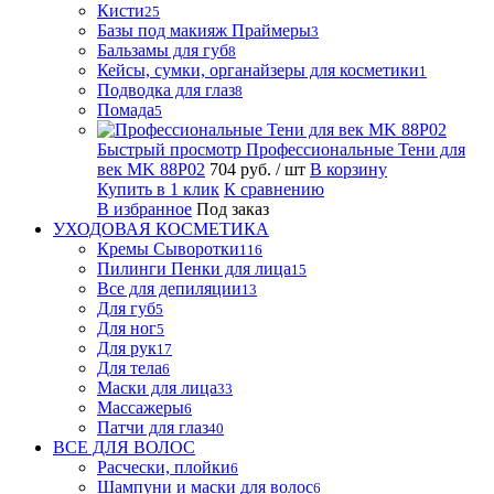
Кисти
25
Базы под макияж Праймеры
3
Бальзамы для губ
8
Кейсы, сумки, органайзеры для косметики
1
Подводка для глаз
8
Помада
5
Быстрый просмотр
Профессиональные Тени для
век MK 88P02
704 руб.
/ шт
В корзину
Купить в 1 клик
К сравнению
В избранное
Под заказ
УХОДОВАЯ КОСМЕТИКА
Кремы Сыворотки
116
Пилинги Пенки для лица
15
Все для депиляции
13
Для губ
5
Для ног
5
Для рук
17
Для тела
6
Маски для лица
33
Массажеры
6
Патчи для глаз
40
ВСЕ ДЛЯ ВОЛОС
Расчески, плойки
6
Шампуни и маски для волос
6