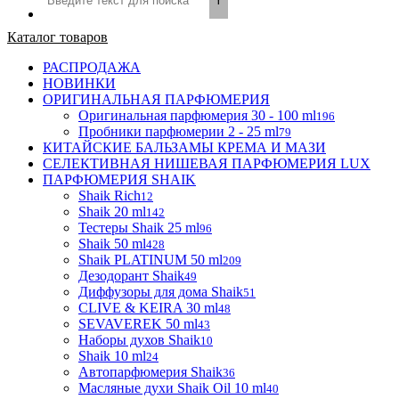
Каталог товаров
РАСПРОДАЖА
НОВИНКИ
ОРИГИНАЛЬНАЯ ПАРФЮМЕРИЯ
Оригинальная парфюмерия 30 - 100 ml
196
Пробники парфюмерии 2 - 25 ml
79
КИТАЙСКИЕ БАЛЬЗАМЫ КРЕМА И МАЗИ
СЕЛЕКТИВНАЯ НИШЕВАЯ ПАРФЮМЕРИЯ LUX
ПАРФЮМЕРИЯ SHAIK
Shaik Rich
12
Shaik 20 ml
142
Тестеры Shaik 25 ml
96
Shaik 50 ml
428
Shaik PLATINUM 50 ml
209
Дезодорант Shaik
49
Диффузоры для дома Shaik
51
CLIVE & KEIRA 30 ml
48
SEVAVEREK 50 ml
43
Наборы духов Shaik
10
Shaik 10 ml
24
Автопарфюмерия Shaik
36
Масляные духи Shaik Oil 10 ml
40