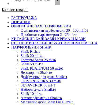
Каталог товаров
РАСПРОДАЖА
НОВИНКИ
ОРИГИНАЛЬНАЯ ПАРФЮМЕРИЯ
Оригинальная парфюмерия 30 - 100 ml
196
Пробники парфюмерии 2 - 25 ml
79
КИТАЙСКИЕ БАЛЬЗАМЫ КРЕМА И МАЗИ
СЕЛЕКТИВНАЯ НИШЕВАЯ ПАРФЮМЕРИЯ LUX
ПАРФЮМЕРИЯ SHAIK
Shaik Rich
12
Shaik 20 ml
142
Тестеры Shaik 25 ml
96
Shaik 50 ml
428
Shaik PLATINUM 50 ml
209
Дезодорант Shaik
49
Диффузоры для дома Shaik
51
CLIVE & KEIRA 30 ml
48
SEVAVEREK 50 ml
43
Наборы духов Shaik
10
Shaik 10 ml
24
Автопарфюмерия Shaik
36
Масляные духи Shaik Oil 10 ml
40