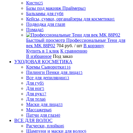
Кисти
25
Базы под макияж Праймеры
3
Бальзамы для губ
8
Кейсы, сумки, органайзеры для косметики
1
Подводка для глаз
8
Помада
5
Быстрый просмотр
Профессиональные Тени для
век MK 88P02
704 руб.
/ шт
В корзину
Купить в 1 клик
К сравнению
В избранное
Под заказ
УХОДОВАЯ КОСМЕТИКА
Кремы Сыворотки
116
Пилинги Пенки для лица
15
Все для депиляции
13
Для губ
5
Для ног
5
Для рук
17
Для тела
6
Маски для лица
33
Массажеры
6
Патчи для глаз
40
ВСЕ ДЛЯ ВОЛОС
Расчески, плойки
6
Шампуни и маски для волос
6