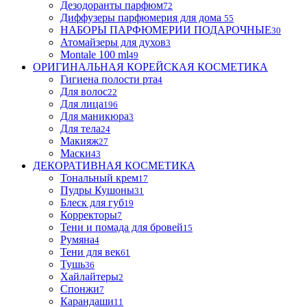
Дезодоранты парфюм
72
Диффузеры парфюмерия для дома
55
НАБОРЫ ПАРФЮМЕРИИ ПОДАРОЧНЫЕ
30
Атомайзеры для духов
3
Montale 100 ml
49
ОРИГИНАЛЬНАЯ КОРЕЙСКАЯ КОСМЕТИКА
Гигиена полости рта
4
Для волос
22
Для лица
196
Для маникюра
3
Для тела
24
Макияж
27
Маски
43
ДЕКОРАТИВНАЯ КОСМЕТИКА
Тональный крем
17
Пудры Кушоны
31
Блеск для губ
19
Корректоры
7
Тени и помада для бровей
15
Румяна
4
Тени для век
61
Тушь
36
Хайлайтеры
2
Спонжи
7
Карандаши
11