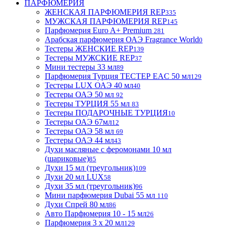
ПАРФЮМЕРИЯ
ЖЕНСКАЯ ПАРФЮМЕРИЯ REP
335
МУЖСКАЯ ПАРФЮМЕРИЯ REP
145
Парфюмерия Euro A+ Premium
281
Арабская парфюмерия ОАЭ Fragrance World
0
Тестеры ЖЕНСКИЕ REP
139
Тестеры МУЖСКИЕ REP
37
Мини тестеры 33 мл
89
Парфюмерия Турция ТЕСТЕР EAC 50 мл
129
Тестеры LUX ОАЭ 40 мл
40
Тестеры ОАЭ 50 мл
92
Тестеры ТУРЦИЯ 55 мл
83
Тестеры ПОДАРОЧНЫЕ ТУРЦИЯ
10
Тестеры ОАЭ 67мл
12
Тестеры ОАЭ 58 мл
69
Тестеры ОАЭ 44 мл
43
Духи масляные с феромонами 10 мл
(шариковые)
85
Духи 15 мл (треугольник)
109
Духи 20 мл LUX
58
Духи 35 мл (треугольник)
96
Мини парфюмерия Dubai 55 мл
110
Духи Спрей 80 мл
86
Авто Парфюмерия 10 - 15 мл
26
Парфюмерия 3 х 20 мл
129