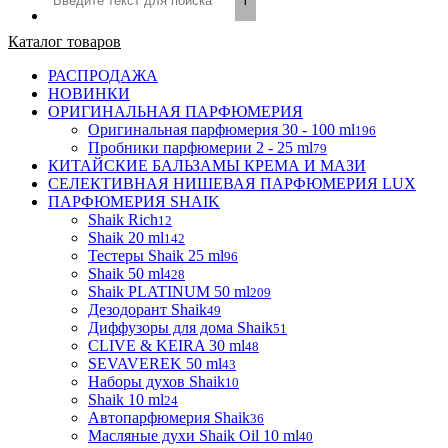
Каталог товаров
РАСПРОДАЖА
НОВИНКИ
ОРИГИНАЛЬНАЯ ПАРФЮМЕРИЯ
Оригинальная парфюмерия 30 - 100 ml
196
Пробники парфюмерии 2 - 25 ml
79
КИТАЙСКИЕ БАЛЬЗАМЫ КРЕМА И МАЗИ
СЕЛЕКТИВНАЯ НИШЕВАЯ ПАРФЮМЕРИЯ LUX
ПАРФЮМЕРИЯ SHAIK
Shaik Rich
12
Shaik 20 ml
142
Тестеры Shaik 25 ml
96
Shaik 50 ml
428
Shaik PLATINUM 50 ml
209
Дезодорант Shaik
49
Диффузоры для дома Shaik
51
CLIVE & KEIRA 30 ml
48
SEVAVEREK 50 ml
43
Наборы духов Shaik
10
Shaik 10 ml
24
Автопарфюмерия Shaik
36
Масляные духи Shaik Oil 10 ml
40