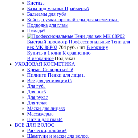
Кисти
25
Базы под макияж Праймеры
3
Бальзамы для губ
8
Кейсы, сумки, органайзеры для косметики
1
Подводка для глаз
8
Помада
5
Быстрый просмотр
Профессиональные Тени для
век MK 88P02
704 руб.
/ шт
В корзину
Купить в 1 клик
К сравнению
В избранное
Под заказ
УХОДОВАЯ КОСМЕТИКА
Кремы Сыворотки
116
Пилинги Пенки для лица
15
Все для депиляции
13
Для губ
5
Для ног
5
Для рук
17
Для тела
6
Маски для лица
33
Массажеры
6
Патчи для глаз
40
ВСЕ ДЛЯ ВОЛОС
Расчески, плойки
6
Шампуни и маски для волос
6