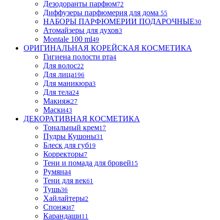
Дезодоранты парфюм
72
Диффузеры парфюмерия для дома
55
НАБОРЫ ПАРФЮМЕРИИ ПОДАРОЧНЫЕ
30
Атомайзеры для духов
3
Montale 100 ml
49
ОРИГИНАЛЬНАЯ КОРЕЙСКАЯ КОСМЕТИКА
Гигиена полости рта
4
Для волос
22
Для лица
196
Для маникюра
3
Для тела
24
Макияж
27
Маски
43
ДЕКОРАТИВНАЯ КОСМЕТИКА
Тональный крем
17
Пудры Кушоны
31
Блеск для губ
19
Корректоры
7
Тени и помада для бровей
15
Румяна
4
Тени для век
61
Тушь
36
Хайлайтеры
2
Спонжи
7
Карандаши
11