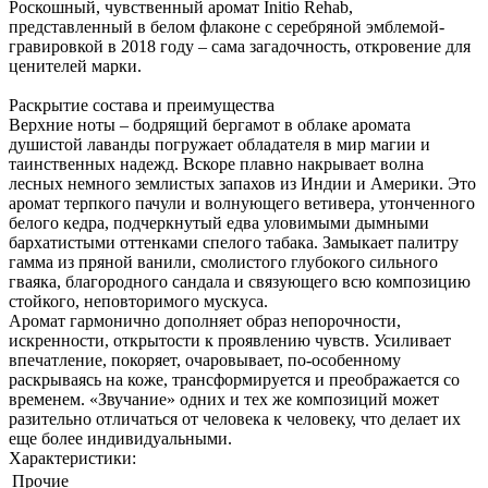
Роскошный, чувственный аромат Initio Rehab,
представленный в белом флаконе с серебряной эмблемой-
гравировкой в 2018 году – сама загадочность, откровение для
ценителей марки.
Раскрытие состава и преимущества
Верхние ноты – бодрящий бергамот в облаке аромата
душистой лаванды погружает обладателя в мир магии и
таинственных надежд. Вскоре плавно накрывает волна
лесных немного землистых запахов из Индии и Америки. Это
аромат терпкого пачули и волнующего ветивера, утонченного
белого кедра, подчеркнутый едва уловимыми дымными
бархатистыми оттенками спелого табака. Замыкает палитру
гамма из пряной ванили, смолистого глубокого сильного
гваяка, благородного сандала и связующего всю композицию
стойкого, неповторимого мускуса.
Аромат гармонично дополняет образ непорочности,
искренности, открытости к проявлению чувств. Усиливает
впечатление, покоряет, очаровывает, по-особенному
раскрываясь на коже, трансформируется и преображается со
временем. «Звучание» одних и тех же композиций может
разительно отличаться от человека к человеку, что делает их
еще более индивидуальными.
Характеристики:
Прочие