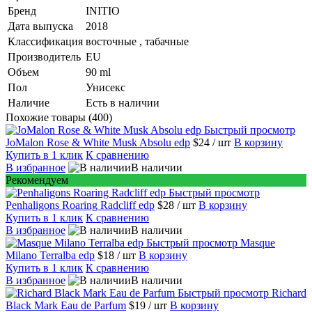
Бренд
INITIO
Дата выпуска
2018
Классификация
восточные , табачные
Производитель
EU
Объем
90 ml
Пол
Унисекс
Наличие
Есть в наличии
Похожие товары (400)
Быстрый просмотр
JoMalon Rose & White Musk Absolu edp
$24
/ шт
В корзину
Купить в 1 клик
К сравнению
В избранное
В наличии
Рекомендуем
Быстрый просмотр
Penhaligons Roaring Radcliff edp
$28
/ шт
В корзину
Купить в 1 клик
К сравнению
В избранное
В наличии
Быстрый просмотр
Masque
Milano Terralba edp
$18
/ шт
В корзину
Купить в 1 клик
К сравнению
В избранное
В наличии
Быстрый просмотр
Richard
Black Mark Eau de Parfum
$19
/ шт
В корзину