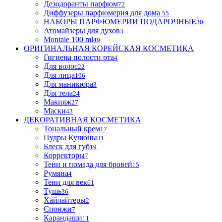
Дезодоранты парфюм
72
Диффузеры парфюмерия для дома
55
НАБОРЫ ПАРФЮМЕРИИ ПОДАРОЧНЫЕ
30
Атомайзеры для духов
3
Montale 100 ml
49
ОРИГИНАЛЬНАЯ КОРЕЙСКАЯ КОСМЕТИКА
Гигиена полости рта
4
Для волос
22
Для лица
196
Для маникюра
3
Для тела
24
Макияж
27
Маски
43
ДЕКОРАТИВНАЯ КОСМЕТИКА
Тональный крем
17
Пудры Кушоны
31
Блеск для губ
19
Корректоры
7
Тени и помада для бровей
15
Румяна
4
Тени для век
61
Тушь
36
Хайлайтеры
2
Спонжи
7
Карандаши
11