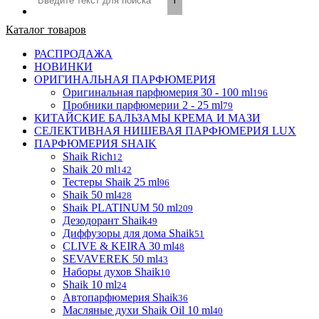
Каталог товаров
РАСПРОДАЖА
НОВИНКИ
ОРИГИНАЛЬНАЯ ПАРФЮМЕРИЯ
Оригинальная парфюмерия 30 - 100 ml
196
Пробники парфюмерии 2 - 25 ml
79
КИТАЙСКИЕ БАЛЬЗАМЫ КРЕМА И МАЗИ
СЕЛЕКТИВНАЯ НИШЕВАЯ ПАРФЮМЕРИЯ LUX
ПАРФЮМЕРИЯ SHAIK
Shaik Rich
12
Shaik 20 ml
142
Тестеры Shaik 25 ml
96
Shaik 50 ml
428
Shaik PLATINUM 50 ml
209
Дезодорант Shaik
49
Диффузоры для дома Shaik
51
CLIVE & KEIRA 30 ml
48
SEVAVEREK 50 ml
43
Наборы духов Shaik
10
Shaik 10 ml
24
Автопарфюмерия Shaik
36
Масляные духи Shaik Oil 10 ml
40