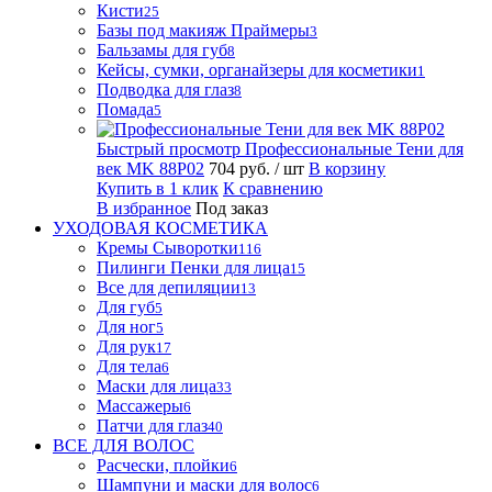
Кисти
25
Базы под макияж Праймеры
3
Бальзамы для губ
8
Кейсы, сумки, органайзеры для косметики
1
Подводка для глаз
8
Помада
5
Быстрый просмотр
Профессиональные Тени для
век MK 88P02
704 руб.
/ шт
В корзину
Купить в 1 клик
К сравнению
В избранное
Под заказ
УХОДОВАЯ КОСМЕТИКА
Кремы Сыворотки
116
Пилинги Пенки для лица
15
Все для депиляции
13
Для губ
5
Для ног
5
Для рук
17
Для тела
6
Маски для лица
33
Массажеры
6
Патчи для глаз
40
ВСЕ ДЛЯ ВОЛОС
Расчески, плойки
6
Шампуни и маски для волос
6