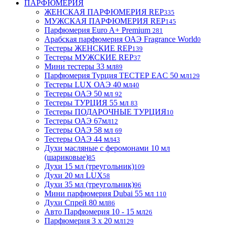
ПАРФЮМЕРИЯ
ЖЕНСКАЯ ПАРФЮМЕРИЯ REP
335
МУЖСКАЯ ПАРФЮМЕРИЯ REP
145
Парфюмерия Euro A+ Premium
281
Арабская парфюмерия ОАЭ Fragrance World
0
Тестеры ЖЕНСКИЕ REP
139
Тестеры МУЖСКИЕ REP
37
Мини тестеры 33 мл
89
Парфюмерия Турция ТЕСТЕР EAC 50 мл
129
Тестеры LUX ОАЭ 40 мл
40
Тестеры ОАЭ 50 мл
92
Тестеры ТУРЦИЯ 55 мл
83
Тестеры ПОДАРОЧНЫЕ ТУРЦИЯ
10
Тестеры ОАЭ 67мл
12
Тестеры ОАЭ 58 мл
69
Тестеры ОАЭ 44 мл
43
Духи масляные с феромонами 10 мл
(шариковые)
85
Духи 15 мл (треугольник)
109
Духи 20 мл LUX
58
Духи 35 мл (треугольник)
96
Мини парфюмерия Dubai 55 мл
110
Духи Спрей 80 мл
86
Авто Парфюмерия 10 - 15 мл
26
Парфюмерия 3 х 20 мл
129