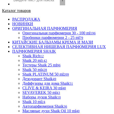
Каталог товаров
РАСПРОДАЖА
НОВИНКИ
ОРИГИНАЛЬНАЯ ПАРФЮМЕРИЯ
Оригинальная парфюмерия 30 - 100 ml
196
Пробники парфюмерии 2 - 25 ml
79
КИТАЙСКИЕ БАЛЬЗАМЫ КРЕМА И МАЗИ
СЕЛЕКТИВНАЯ НИШЕВАЯ ПАРФЮМЕРИЯ LUX
ПАРФЮМЕРИЯ SHAIK
Shaik Rich
12
Shaik 20 ml
142
Тестеры Shaik 25 ml
96
Shaik 50 ml
428
Shaik PLATINUM 50 ml
209
Дезодорант Shaik
49
Диффузоры для дома Shaik
51
CLIVE & KEIRA 30 ml
48
SEVAVEREK 50 ml
43
Наборы духов Shaik
10
Shaik 10 ml
24
Автопарфюмерия Shaik
36
Масляные духи Shaik Oil 10 ml
40