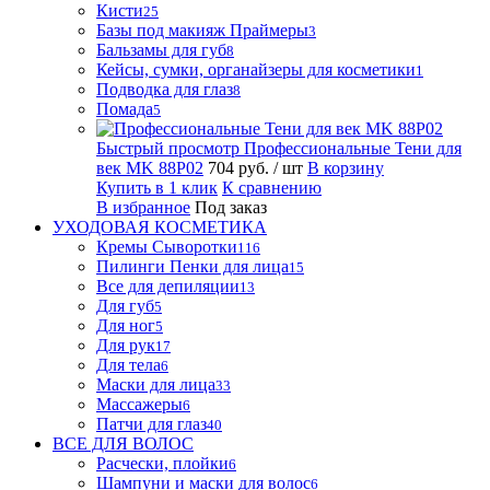
Кисти
25
Базы под макияж Праймеры
3
Бальзамы для губ
8
Кейсы, сумки, органайзеры для косметики
1
Подводка для глаз
8
Помада
5
Быстрый просмотр
Профессиональные Тени для
век MK 88P02
704 руб.
/ шт
В корзину
Купить в 1 клик
К сравнению
В избранное
Под заказ
УХОДОВАЯ КОСМЕТИКА
Кремы Сыворотки
116
Пилинги Пенки для лица
15
Все для депиляции
13
Для губ
5
Для ног
5
Для рук
17
Для тела
6
Маски для лица
33
Массажеры
6
Патчи для глаз
40
ВСЕ ДЛЯ ВОЛОС
Расчески, плойки
6
Шампуни и маски для волос
6