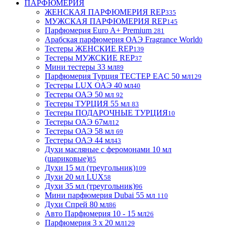
ПАРФЮМЕРИЯ
ЖЕНСКАЯ ПАРФЮМЕРИЯ REP
335
МУЖСКАЯ ПАРФЮМЕРИЯ REP
145
Парфюмерия Euro A+ Premium
281
Арабская парфюмерия ОАЭ Fragrance World
0
Тестеры ЖЕНСКИЕ REP
139
Тестеры МУЖСКИЕ REP
37
Мини тестеры 33 мл
89
Парфюмерия Турция ТЕСТЕР EAC 50 мл
129
Тестеры LUX ОАЭ 40 мл
40
Тестеры ОАЭ 50 мл
92
Тестеры ТУРЦИЯ 55 мл
83
Тестеры ПОДАРОЧНЫЕ ТУРЦИЯ
10
Тестеры ОАЭ 67мл
12
Тестеры ОАЭ 58 мл
69
Тестеры ОАЭ 44 мл
43
Духи масляные с феромонами 10 мл
(шариковые)
85
Духи 15 мл (треугольник)
109
Духи 20 мл LUX
58
Духи 35 мл (треугольник)
96
Мини парфюмерия Dubai 55 мл
110
Духи Спрей 80 мл
86
Авто Парфюмерия 10 - 15 мл
26
Парфюмерия 3 х 20 мл
129