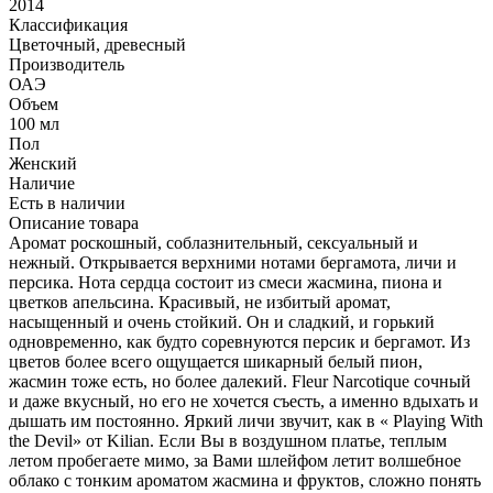
2014
Классификация
Цветочный, древесный
Производитель
ОАЭ
Объем
100 мл
Пол
Женский
Наличие
Есть в наличии
Описание товара
Аромат роскошный, соблазнительный, сексуальный и
нежный. Открывается верхними нотами бергамота, личи и
персика. Нота сердца состоит из смеси жасмина, пиона и
цветков апельсина. Красивый, не избитый аромат,
насыщенный и очень стойкий. Он и сладкий, и горький
одновременно, как будто соревнуются персик и бергамот. Из
цветов более всего ощущается шикарный белый пион,
жасмин тоже есть, но более далекий. Fleur Narcotique сочный
и даже вкусный, но его не хочется съесть, а именно вдыхать и
дышать им постоянно. Яркий личи звучит, как в « Playing With
the Devil» от Kilian. Если Вы в воздушном платье, теплым
летом пробегаете мимо, за Вами шлейфом летит волшебное
облако с тонким ароматом жасмина и фруктов, сложно понять