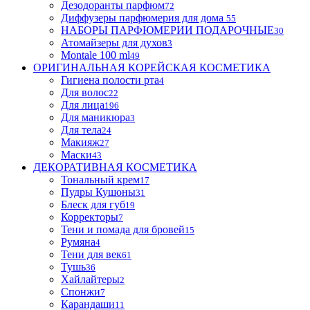
Дезодоранты парфюм
72
Диффузеры парфюмерия для дома
55
НАБОРЫ ПАРФЮМЕРИИ ПОДАРОЧНЫЕ
30
Атомайзеры для духов
3
Montale 100 ml
49
ОРИГИНАЛЬНАЯ КОРЕЙСКАЯ КОСМЕТИКА
Гигиена полости рта
4
Для волос
22
Для лица
196
Для маникюра
3
Для тела
24
Макияж
27
Маски
43
ДЕКОРАТИВНАЯ КОСМЕТИКА
Тональный крем
17
Пудры Кушоны
31
Блеск для губ
19
Корректоры
7
Тени и помада для бровей
15
Румяна
4
Тени для век
61
Тушь
36
Хайлайтеры
2
Спонжи
7
Карандаши
11