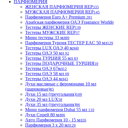
ПАРФЮМЕРИЯ
ЖЕНСКАЯ ПАРФЮМЕРИЯ REP
335
МУЖСКАЯ ПАРФЮМЕРИЯ REP
145
Парфюмерия Euro A+ Premium
281
Арабская парфюмерия ОАЭ Fragrance World
0
Тестеры ЖЕНСКИЕ REP
139
Тестеры МУЖСКИЕ REP
37
Мини тестеры 33 мл
89
Парфюмерия Турция ТЕСТЕР EAC 50 мл
129
Тестеры LUX ОАЭ 40 мл
40
Тестеры ОАЭ 50 мл
92
Тестеры ТУРЦИЯ 55 мл
83
Тестеры ПОДАРОЧНЫЕ ТУРЦИЯ
10
Тестеры ОАЭ 67мл
12
Тестеры ОАЭ 58 мл
69
Тестеры ОАЭ 44 мл
43
Духи масляные с феромонами 10 мл
(шариковые)
85
Духи 15 мл (треугольник)
109
Духи 20 мл LUX
58
Духи 35 мл (треугольник)
96
Мини парфюмерия Dubai 55 мл
110
Духи Спрей 80 мл
86
Авто Парфюмерия 10 - 15 мл
26
Парфюмерия 3 х 20 мл
129