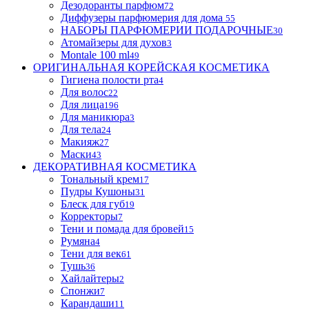
Дезодоранты парфюм
72
Диффузеры парфюмерия для дома
55
НАБОРЫ ПАРФЮМЕРИИ ПОДАРОЧНЫЕ
30
Атомайзеры для духов
3
Montale 100 ml
49
ОРИГИНАЛЬНАЯ КОРЕЙСКАЯ КОСМЕТИКА
Гигиена полости рта
4
Для волос
22
Для лица
196
Для маникюра
3
Для тела
24
Макияж
27
Маски
43
ДЕКОРАТИВНАЯ КОСМЕТИКА
Тональный крем
17
Пудры Кушоны
31
Блеск для губ
19
Корректоры
7
Тени и помада для бровей
15
Румяна
4
Тени для век
61
Тушь
36
Хайлайтеры
2
Спонжи
7
Карандаши
11