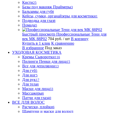
Кисти
25
Базы под макияж Праймеры
3
Бальзамы для губ
8
Кейсы, сумки, органайзеры для косметики
1
Подводка для глаз
8
Помада
5
Быстрый просмотр
Профессиональные Тени для
век MK 88P02
704 руб.
/ шт
В корзину
Купить в 1 клик
К сравнению
В избранное
Под заказ
УХОДОВАЯ КОСМЕТИКА
Кремы Сыворотки
116
Пилинги Пенки для лица
15
Все для депиляции
13
Для губ
5
Для ног
5
Для рук
17
Для тела
6
Маски для лица
33
Массажеры
6
Патчи для глаз
40
ВСЕ ДЛЯ ВОЛОС
Расчески, плойки
6
Шампуни и маски для волос
6