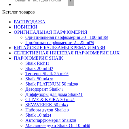
Каталог товаров
РАСПРОДАЖА
НОВИНКИ
ОРИГИНАЛЬНАЯ ПАРФЮМЕРИЯ
Оригинальная парфюмерия 30 - 100 ml
196
Пробники парфюмерии 2 - 25 ml
79
КИТАЙСКИЕ БАЛЬЗАМЫ КРЕМА И МАЗИ
СЕЛЕКТИВНАЯ НИШЕВАЯ ПАРФЮМЕРИЯ LUX
ПАРФЮМЕРИЯ SHAIK
Shaik Rich
12
Shaik 20 ml
142
Тестеры Shaik 25 ml
96
Shaik 50 ml
428
Shaik PLATINUM 50 ml
209
Дезодорант Shaik
49
Диффузоры для дома Shaik
51
CLIVE & KEIRA 30 ml
48
SEVAVEREK 50 ml
43
Наборы духов Shaik
10
Shaik 10 ml
24
Автопарфюмерия Shaik
36
Масляные духи Shaik Oil 10 ml
40