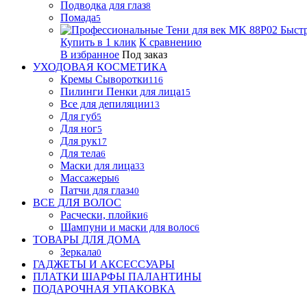
Подводка для глаз
8
Помада
5
Быст
Купить в 1 клик
К сравнению
В избранное
Под заказ
УХОДОВАЯ КОСМЕТИКА
Кремы Сыворотки
116
Пилинги Пенки для лица
15
Все для депиляции
13
Для губ
5
Для ног
5
Для рук
17
Для тела
6
Маски для лица
33
Массажеры
6
Патчи для глаз
40
ВСЕ ДЛЯ ВОЛОС
Расчески, плойки
6
Шампуни и маски для волос
6
ТОВАРЫ ДЛЯ ДОМА
Зеркала
0
ГАДЖЕТЫ И АКСЕССУАРЫ
ПЛАТКИ ШАРФЫ ПАЛАНТИНЫ
ПОДАРОЧНАЯ УПАКОВКА