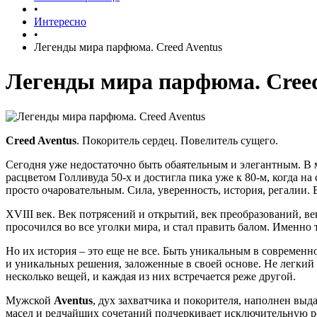
•
Интересно
•
Легенды мира парфюма. Creed Aventus
Легенды мира парфюма. Creed
Creed Aventus
. Покоритель сердец. Повелитель сущего.
Сегодня уже недостаточно быть обаятельным и элегантным. В м
расцветом Голливуда 50-х и достигла пика уже к 80-м, когда 
просто очаровательным. Сила, уверенность, история, регалии. В
XVIII век. Век потрясений и открытий, век преобразований, ве
просочился во все уголки мира, и стал править балом. Именно
Но их история – это еще не все. Быть уникальным в современ
и уникальных решения, заложенные в своей основе. Не легкий
несколько вещей, и каждая из них встречается реже другой.
Мужской
Aventus
, дух захватчика и покорителя, наполнен в
масел и редчайших сочетаний подчеркивает исключительную 