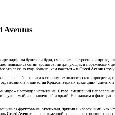
 Aventus
ире парфюма бушевали бури, сменялись настроения и приходили о
на свет появились сотни ароматов, интригующих и поражающих ц
се это связано куда больше, чем кажется – и
Creed Aventus
тому
к первого робкого шага в сторону технологического прогресса, 
 тогда возникла и династия Кридов, верных традициям, смелых и
ном мире – настоящее испытание.
Creed
, сменивший направление 
 и неуловимый, а насыщенный и яркий. Не гладким и филигранн
ыдающимися фруктовыми оттенками, яркими и красочными, как и
роль
Creed Aventus
на парфюмерной сцене – воссозданное на осн