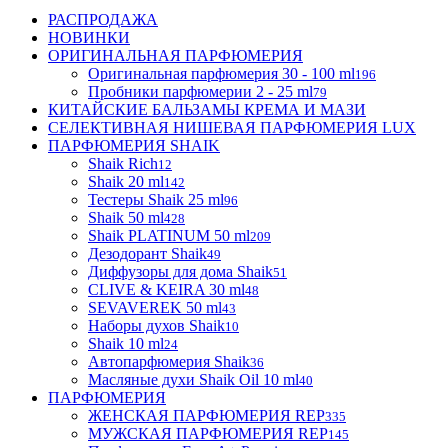
РАСПРОДАЖА
НОВИНКИ
ОРИГИНАЛЬНАЯ ПАРФЮМЕРИЯ
Оригинальная парфюмерия 30 - 100 ml
196
Пробники парфюмерии 2 - 25 ml
79
КИТАЙСКИЕ БАЛЬЗАМЫ КРЕМА И МАЗИ
СЕЛЕКТИВНАЯ НИШЕВАЯ ПАРФЮМЕРИЯ LUX
ПАРФЮМЕРИЯ SHAIK
Shaik Rich
12
Shaik 20 ml
142
Тестеры Shaik 25 ml
96
Shaik 50 ml
428
Shaik PLATINUM 50 ml
209
Дезодорант Shaik
49
Диффузоры для дома Shaik
51
CLIVE & KEIRA 30 ml
48
SEVAVEREK 50 ml
43
Наборы духов Shaik
10
Shaik 10 ml
24
Автопарфюмерия Shaik
36
Масляные духи Shaik Oil 10 ml
40
ПАРФЮМЕРИЯ
ЖЕНСКАЯ ПАРФЮМЕРИЯ REP
335
МУЖСКАЯ ПАРФЮМЕРИЯ REP
145