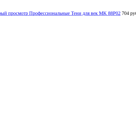
рый просмотр
Профессиональные Тени для век MK 88P02
704 ру