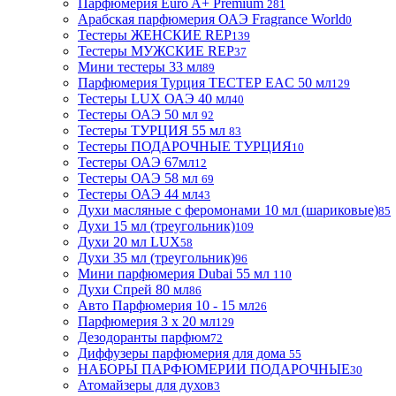
Парфюмерия Euro A+ Premium
281
Арабская парфюмерия ОАЭ Fragrance World
0
Тестеры ЖЕНСКИЕ REP
139
Тестеры МУЖСКИЕ REP
37
Мини тестеры 33 мл
89
Парфюмерия Турция ТЕСТЕР EAC 50 мл
129
Тестеры LUX ОАЭ 40 мл
40
Тестеры ОАЭ 50 мл
92
Тестеры ТУРЦИЯ 55 мл
83
Тестеры ПОДАРОЧНЫЕ ТУРЦИЯ
10
Тестеры ОАЭ 67мл
12
Тестеры ОАЭ 58 мл
69
Тестеры ОАЭ 44 мл
43
Духи масляные с феромонами 10 мл (шариковые)
85
Духи 15 мл (треугольник)
109
Духи 20 мл LUX
58
Духи 35 мл (треугольник)
96
Мини парфюмерия Dubai 55 мл
110
Духи Спрей 80 мл
86
Авто Парфюмерия 10 - 15 мл
26
Парфюмерия 3 х 20 мл
129
Дезодоранты парфюм
72
Диффузеры парфюмерия для дома
55
НАБОРЫ ПАРФЮМЕРИИ ПОДАРОЧНЫЕ
30
Атомайзеры для духов
3