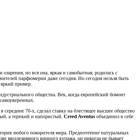
зарения, но вся она, яркая и самобытная, родилась с
енителей парфюмерии даже сегодня. Но сегодня нельзя быть
 яркий пример.
индустриального общества. Век, когда европейский бомонт
 самоуверенных.
в середине 70-х, сделал ставку на блестящее высшее общество
ый, а терпкий и напористый.
Creed Aventus
объединил в себе
стория любого покорителя мира. Предпочтение натуральных
ове миллезимного винного купажа, он никогда не бывает