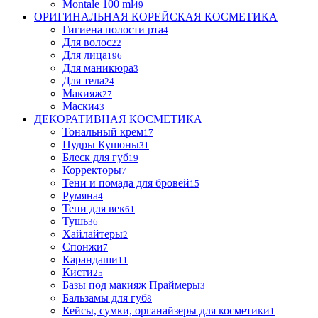
Montale 100 ml
49
ОРИГИНАЛЬНАЯ КОРЕЙСКАЯ КОСМЕТИКА
Гигиена полости рта
4
Для волос
22
Для лица
196
Для маникюра
3
Для тела
24
Макияж
27
Маски
43
ДЕКОРАТИВНАЯ КОСМЕТИКА
Тональный крем
17
Пудры Кушоны
31
Блеск для губ
19
Корректоры
7
Тени и помада для бровей
15
Румяна
4
Тени для век
61
Тушь
36
Хайлайтеры
2
Спонжи
7
Карандаши
11
Кисти
25
Базы под макияж Праймеры
3
Бальзамы для губ
8
Кейсы, сумки, органайзеры для косметики
1