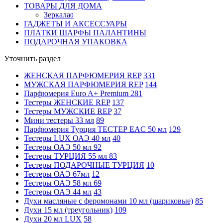
ТОВАРЫ ДЛЯ ДОМА
Зеркала
0
ГАДЖЕТЫ И АКСЕССУАРЫ
ПЛАТКИ ШАРФЫ ПАЛАНТИНЫ
ПОДАРОЧНАЯ УПАКОВКА
Уточнить раздел
ЖЕНСКАЯ ПАРФЮМЕРИЯ REP
331
МУЖСКАЯ ПАРФЮМЕРИЯ REP
144
Парфюмерия Euro A+ Premium
281
Тестеры ЖЕНСКИЕ REP
137
Тестеры МУЖСКИЕ REP
37
Мини тестеры 33 мл
89
Парфюмерия Турция ТЕСТЕР EAC 50 мл
129
Тестеры LUX ОАЭ 40 мл
40
Тестеры ОАЭ 50 мл
92
Тестеры ТУРЦИЯ 55 мл
83
Тестеры ПОДАРОЧНЫЕ ТУРЦИЯ
10
Тестеры ОАЭ 67мл
12
Тестеры ОАЭ 58 мл
69
Тестеры ОАЭ 44 мл
43
Духи масляные с феромонами 10 мл (шариковые)
85
Духи 15 мл (треугольник)
109
Духи 20 мл LUX
58