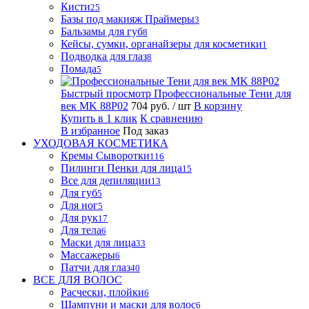
Кисти
25
Базы под макияж Праймеры
3
Бальзамы для губ
8
Кейсы, сумки, органайзеры для косметики
1
Подводка для глаз
8
Помада
5
Быстрый просмотр
Профессиональные Тени для
век MK 88P02
704 руб.
/ шт
В корзину
Купить в 1 клик
К сравнению
В избранное
Под заказ
УХОДОВАЯ КОСМЕТИКА
Кремы Сыворотки
116
Пилинги Пенки для лица
15
Все для депиляции
13
Для губ
5
Для ног
5
Для рук
17
Для тела
6
Маски для лица
33
Массажеры
6
Патчи для глаз
40
ВСЕ ДЛЯ ВОЛОС
Расчески, плойки
6
Шампуни и маски для волос
6