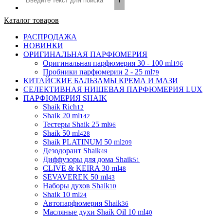
Каталог товаров
РАСПРОДАЖА
НОВИНКИ
ОРИГИНАЛЬНАЯ ПАРФЮМЕРИЯ
Оригинальная парфюмерия 30 - 100 ml
196
Пробники парфюмерии 2 - 25 ml
79
КИТАЙСКИЕ БАЛЬЗАМЫ КРЕМА И МАЗИ
СЕЛЕКТИВНАЯ НИШЕВАЯ ПАРФЮМЕРИЯ LUX
ПАРФЮМЕРИЯ SHAIK
Shaik Rich
12
Shaik 20 ml
142
Тестеры Shaik 25 ml
96
Shaik 50 ml
428
Shaik PLATINUM 50 ml
209
Дезодорант Shaik
49
Диффузоры для дома Shaik
51
CLIVE & KEIRA 30 ml
48
SEVAVEREK 50 ml
43
Наборы духов Shaik
10
Shaik 10 ml
24
Автопарфюмерия Shaik
36
Масляные духи Shaik Oil 10 ml
40