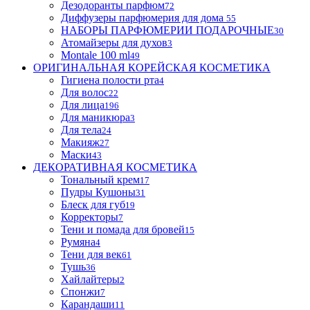
Дезодоранты парфюм
72
Диффузеры парфюмерия для дома
55
НАБОРЫ ПАРФЮМЕРИИ ПОДАРОЧНЫЕ
30
Атомайзеры для духов
3
Montale 100 ml
49
ОРИГИНАЛЬНАЯ КОРЕЙСКАЯ КОСМЕТИКА
Гигиена полости рта
4
Для волос
22
Для лица
196
Для маникюра
3
Для тела
24
Макияж
27
Маски
43
ДЕКОРАТИВНАЯ КОСМЕТИКА
Тональный крем
17
Пудры Кушоны
31
Блеск для губ
19
Корректоры
7
Тени и помада для бровей
15
Румяна
4
Тени для век
61
Тушь
36
Хайлайтеры
2
Спонжи
7
Карандаши
11