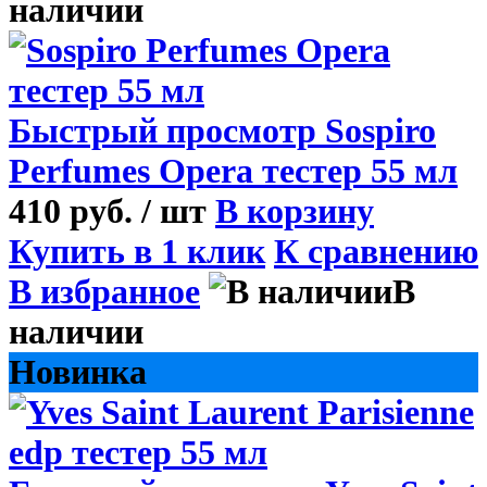
наличии
Быстрый просмотр
Sospiro
Perfumes Opera тестер 55 мл
410 руб.
/ шт
В корзину
Купить в 1 клик
К сравнению
В избранное
В
наличии
Новинка