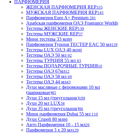
ПАРФЮМЕРИЯ
ЖЕНСКАЯ ПАРФЮМЕРИЯ REP
335
МУЖСКАЯ ПАРФЮМЕРИЯ REP
145
Парфюмерия Euro A+ Premium
281
Арабская парфюмерия ОАЭ Fragrance World
0
Тестеры ЖЕНСКИЕ REP
139
Тестеры МУЖСКИЕ REP
37
Мини тестеры 33 мл
89
Парфюмерия Турция ТЕСТЕР EAC 50 мл
129
Тестеры LUX ОАЭ 40 мл
40
Тестеры ОАЭ 50 мл
92
Тестеры ТУРЦИЯ 55 мл
83
Тестеры ПОДАРОЧНЫЕ ТУРЦИЯ
10
Тестеры ОАЭ 67мл
12
Тестеры ОАЭ 58 мл
69
Тестеры ОАЭ 44 мл
43
Духи масляные с феромонами 10 мл
(шариковые)
85
Духи 15 мл (треугольник)
109
Духи 20 мл LUX
58
Духи 35 мл (треугольник)
96
Мини парфюмерия Dubai 55 мл
110
Духи Спрей 80 мл
86
Авто Парфюмерия 10 - 15 мл
26
Парфюмерия 3 х 20 мл
129