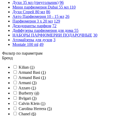
Духи 35 мл (треугольник)
96
Мини парфюмерия Dubai 55 мл
110
Духи Спрей 80 мл
86
Авто Парфюмерия 10 - 15 мл
26
Парфюмерия 3 х 20 мл
129
Дезодоранты парфюм
72
Диффузеры парфюмерия для дома
55
НАБОРЫ ПАРФЮМЕРИИ ПОДАРОЧНЫЕ
30
Атомайзеры для духов
3
Montale 100 ml
49
Фильтр по параметрам
Бренд
Kilian
(1)
Armand Basi
(1)
Armand Basi
(1)
Armani
(3)
Azzaro
(1)
Burberry
(4)
Bvlgari
(3)
Calvin Klein
(1)
Carolina Herrera
(5)
Chanel
(6)