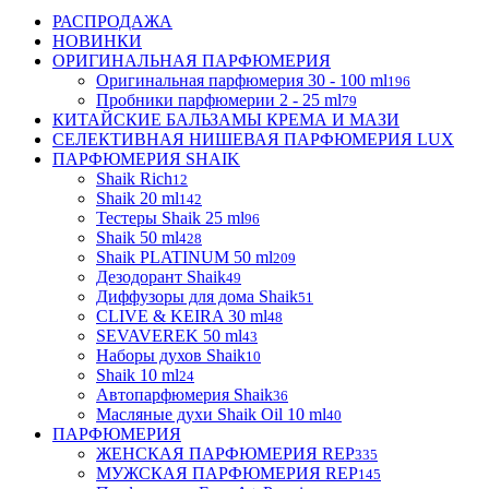
РАСПРОДАЖА
НОВИНКИ
ОРИГИНАЛЬНАЯ ПАРФЮМЕРИЯ
Оригинальная парфюмерия 30 - 100 ml
196
Пробники парфюмерии 2 - 25 ml
79
КИТАЙСКИЕ БАЛЬЗАМЫ КРЕМА И МАЗИ
СЕЛЕКТИВНАЯ НИШЕВАЯ ПАРФЮМЕРИЯ LUX
ПАРФЮМЕРИЯ SHAIK
Shaik Rich
12
Shaik 20 ml
142
Тестеры Shaik 25 ml
96
Shaik 50 ml
428
Shaik PLATINUM 50 ml
209
Дезодорант Shaik
49
Диффузоры для дома Shaik
51
CLIVE & KEIRA 30 ml
48
SEVAVEREK 50 ml
43
Наборы духов Shaik
10
Shaik 10 ml
24
Автопарфюмерия Shaik
36
Масляные духи Shaik Oil 10 ml
40
ПАРФЮМЕРИЯ
ЖЕНСКАЯ ПАРФЮМЕРИЯ REP
335
МУЖСКАЯ ПАРФЮМЕРИЯ REP
145