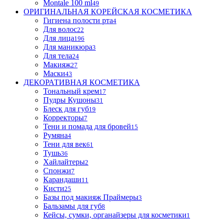
Montale 100 ml
49
ОРИГИНАЛЬНАЯ КОРЕЙСКАЯ КОСМЕТИКА
Гигиена полости рта
4
Для волос
22
Для лица
196
Для маникюра
3
Для тела
24
Макияж
27
Маски
43
ДЕКОРАТИВНАЯ КОСМЕТИКА
Тональный крем
17
Пудры Кушоны
31
Блеск для губ
19
Корректоры
7
Тени и помада для бровей
15
Румяна
4
Тени для век
61
Тушь
36
Хайлайтеры
2
Спонжи
7
Карандаши
11
Кисти
25
Базы под макияж Праймеры
3
Бальзамы для губ
8
Кейсы, сумки, органайзеры для косметики
1