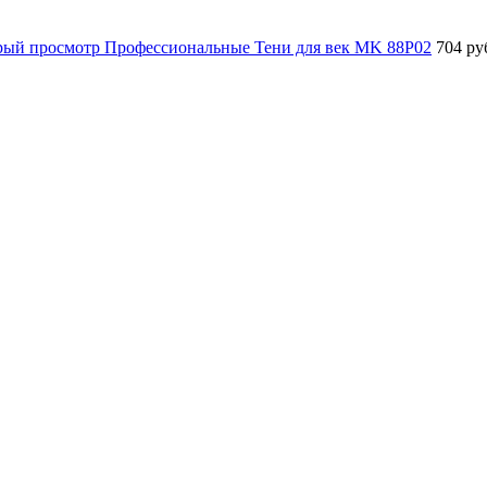
рый просмотр
Профессиональные Тени для век MK 88P02
704 ру