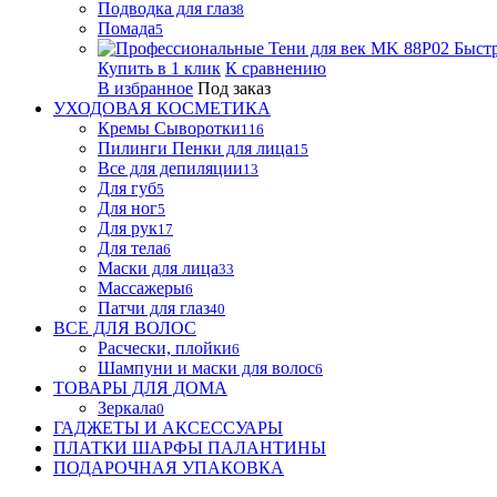
Подводка для глаз
8
Помада
5
Быст
Купить в 1 клик
К сравнению
В избранное
Под заказ
УХОДОВАЯ КОСМЕТИКА
Кремы Сыворотки
116
Пилинги Пенки для лица
15
Все для депиляции
13
Для губ
5
Для ног
5
Для рук
17
Для тела
6
Маски для лица
33
Массажеры
6
Патчи для глаз
40
ВСЕ ДЛЯ ВОЛОС
Расчески, плойки
6
Шампуни и маски для волос
6
ТОВАРЫ ДЛЯ ДОМА
Зеркала
0
ГАДЖЕТЫ И АКСЕССУАРЫ
ПЛАТКИ ШАРФЫ ПАЛАНТИНЫ
ПОДАРОЧНАЯ УПАКОВКА