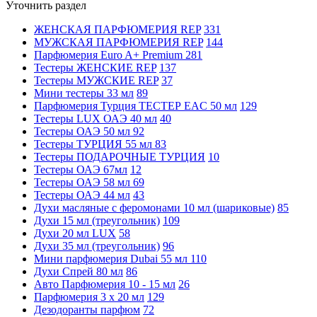
Уточнить раздел
ЖЕНСКАЯ ПАРФЮМЕРИЯ REP
331
МУЖСКАЯ ПАРФЮМЕРИЯ REP
144
Парфюмерия Euro A+ Premium
281
Тестеры ЖЕНСКИЕ REP
137
Тестеры МУЖСКИЕ REP
37
Мини тестеры 33 мл
89
Парфюмерия Турция ТЕСТЕР EAC 50 мл
129
Тестеры LUX ОАЭ 40 мл
40
Тестеры ОАЭ 50 мл
92
Тестеры ТУРЦИЯ 55 мл
83
Тестеры ПОДАРОЧНЫЕ ТУРЦИЯ
10
Тестеры ОАЭ 67мл
12
Тестеры ОАЭ 58 мл
69
Тестеры ОАЭ 44 мл
43
Духи масляные с феромонами 10 мл (шариковые)
85
Духи 15 мл (треугольник)
109
Духи 20 мл LUX
58
Духи 35 мл (треугольник)
96
Мини парфюмерия Dubai 55 мл
110
Духи Спрей 80 мл
86
Авто Парфюмерия 10 - 15 мл
26
Парфюмерия 3 х 20 мл
129
Дезодоранты парфюм
72