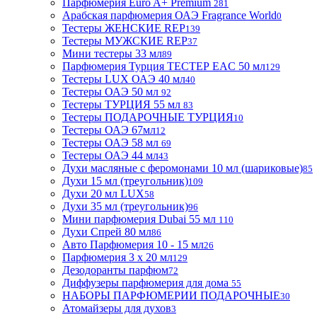
Парфюмерия Euro A+ Premium
281
Арабская парфюмерия ОАЭ Fragrance World
0
Тестеры ЖЕНСКИЕ REP
139
Тестеры МУЖСКИЕ REP
37
Мини тестеры 33 мл
89
Парфюмерия Турция ТЕСТЕР EAC 50 мл
129
Тестеры LUX ОАЭ 40 мл
40
Тестеры ОАЭ 50 мл
92
Тестеры ТУРЦИЯ 55 мл
83
Тестеры ПОДАРОЧНЫЕ ТУРЦИЯ
10
Тестеры ОАЭ 67мл
12
Тестеры ОАЭ 58 мл
69
Тестеры ОАЭ 44 мл
43
Духи масляные с феромонами 10 мл (шариковые)
85
Духи 15 мл (треугольник)
109
Духи 20 мл LUX
58
Духи 35 мл (треугольник)
96
Мини парфюмерия Dubai 55 мл
110
Духи Спрей 80 мл
86
Авто Парфюмерия 10 - 15 мл
26
Парфюмерия 3 х 20 мл
129
Дезодоранты парфюм
72
Диффузеры парфюмерия для дома
55
НАБОРЫ ПАРФЮМЕРИИ ПОДАРОЧНЫЕ
30
Атомайзеры для духов
3