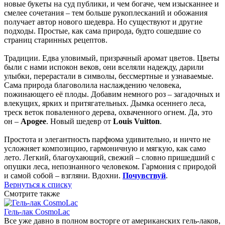
новые букеты на суд публики, и чем богаче, чем изысканнее и
смелее сочетания – тем больше рукоплесканий и обожания
получает автор нового шедевра. Но существуют и другие
подходы. Простые, как сама природа, будто сошедшие со
страниц старинных рецептов.
Традиции. Едва уловимый, призрачный аромат цветов. Цветы
были с нами испокон веков, они вселяли надежду, дарили
улыбки, перерастали в символы, бессмертные и узнаваемые.
Сама природа благоволила наслаждению человека,
пожинающего её плоды. Добавим немного роз – загадочных и
влекущих, ярких и притягательных. Дымка осеннего леса,
треск веток поваленного дерева, охваченного огнем. Да, это
он –
Apogee
. Новый шедевр от
Louis Vuitton
.
Простота и элегантность парфюма удивительно, и ничто не
усложняет композицию, гармоничную и мягкую, как само
лето. Легкий, благоухающий, свежий – словно пришедший с
опушки леса, непознанного человеком. Гармония с природой
и самой собой – взгляни. Вдохни.
Почувствуй
.
Вернуться к списку
Смотрите также
Гель-лак CosmoLac
Все уже давно в полном восторге от американских гель-лаков,