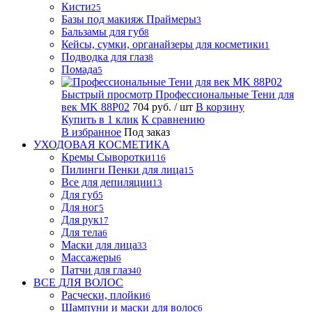
Кисти
25
Базы под макияж Праймеры
3
Бальзамы для губ
8
Кейсы, сумки, органайзеры для косметики
1
Подводка для глаз
8
Помада
5
Быстрый просмотр
Профессиональные Тени для
век MK 88P02
704 руб.
/ шт
В корзину
Купить в 1 клик
К сравнению
В избранное
Под заказ
УХОДОВАЯ КОСМЕТИКА
Кремы Сыворотки
116
Пилинги Пенки для лица
15
Все для депиляции
13
Для губ
5
Для ног
5
Для рук
17
Для тела
6
Маски для лица
33
Массажеры
6
Патчи для глаз
40
ВСЕ ДЛЯ ВОЛОС
Расчески, плойки
6
Шампуни и маски для волос
6