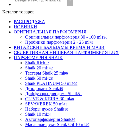
Каталог товаров
РАСПРОДАЖА
НОВИНКИ
ОРИГИНАЛЬНАЯ ПАРФЮМЕРИЯ
Оригинальная парфюмерия 30 - 100 ml
196
Пробники парфюмерии 2 - 25 ml
79
КИТАЙСКИЕ БАЛЬЗАМЫ КРЕМА И МАЗИ
СЕЛЕКТИВНАЯ НИШЕВАЯ ПАРФЮМЕРИЯ LUX
ПАРФЮМЕРИЯ SHAIK
Shaik Rich
12
Shaik 20 ml
142
Тестеры Shaik 25 ml
96
Shaik 50 ml
428
Shaik PLATINUM 50 ml
209
Дезодорант Shaik
49
Диффузоры для дома Shaik
51
CLIVE & KEIRA 30 ml
48
SEVAVEREK 50 ml
43
Наборы духов Shaik
10
Shaik 10 ml
24
Автопарфюмерия Shaik
36
Масляные духи Shaik Oil 10 ml
40