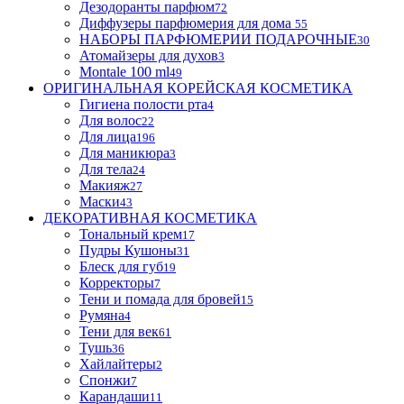
Дезодоранты парфюм
72
Диффузеры парфюмерия для дома
55
НАБОРЫ ПАРФЮМЕРИИ ПОДАРОЧНЫЕ
30
Атомайзеры для духов
3
Montale 100 ml
49
ОРИГИНАЛЬНАЯ КОРЕЙСКАЯ КОСМЕТИКА
Гигиена полости рта
4
Для волос
22
Для лица
196
Для маникюра
3
Для тела
24
Макияж
27
Маски
43
ДЕКОРАТИВНАЯ КОСМЕТИКА
Тональный крем
17
Пудры Кушоны
31
Блеск для губ
19
Корректоры
7
Тени и помада для бровей
15
Румяна
4
Тени для век
61
Тушь
36
Хайлайтеры
2
Спонжи
7
Карандаши
11