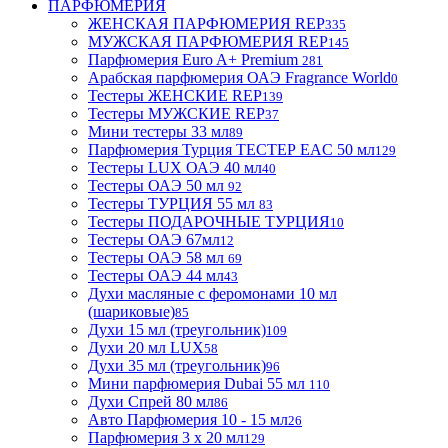
ПАРФЮМЕРИЯ
ЖЕНСКАЯ ПАРФЮМЕРИЯ REP
335
МУЖСКАЯ ПАРФЮМЕРИЯ REP
145
Парфюмерия Euro A+ Premium
281
Арабская парфюмерия ОАЭ Fragrance World
0
Тестеры ЖЕНСКИЕ REP
139
Тестеры МУЖСКИЕ REP
37
Мини тестеры 33 мл
89
Парфюмерия Турция ТЕСТЕР EAC 50 мл
129
Тестеры LUX ОАЭ 40 мл
40
Тестеры ОАЭ 50 мл
92
Тестеры ТУРЦИЯ 55 мл
83
Тестеры ПОДАРОЧНЫЕ ТУРЦИЯ
10
Тестеры ОАЭ 67мл
12
Тестеры ОАЭ 58 мл
69
Тестеры ОАЭ 44 мл
43
Духи масляные с феромонами 10 мл
(шариковые)
85
Духи 15 мл (треугольник)
109
Духи 20 мл LUX
58
Духи 35 мл (треугольник)
96
Мини парфюмерия Dubai 55 мл
110
Духи Спрей 80 мл
86
Авто Парфюмерия 10 - 15 мл
26
Парфюмерия 3 х 20 мл
129