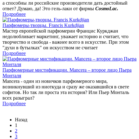
а способны ли российские производители дать достойный
ответ? Думаю, да! Это гель-лаки от фирмы
CosmoLac.
Подробнее
Парфюмеры-творцы. Francis Kurkdjian
Мастер европейской парфюмерии Францис Куркджан
недолюбливает маркетинг, уважает историю и считает, что
творчество и свобода - важнее всего в искусстве. При этом
"духи в бутылках" он искусством не считает
Подробнее
Парфюмерные мистификации. Mancera – второе лицо Пьера
Монталя
Mancera - один из новичков парфюмерного мира,
возникнувший из ниоткуда и сразу же оказавшийся в свете
софитов. Но так ли проста эта история? Или Пьер Монталь
всех разыграл?
Подробнее
Назад
1
2
3