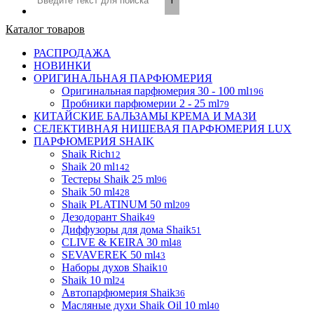
Каталог товаров
РАСПРОДАЖА
НОВИНКИ
ОРИГИНАЛЬНАЯ ПАРФЮМЕРИЯ
Оригинальная парфюмерия 30 - 100 ml
196
Пробники парфюмерии 2 - 25 ml
79
КИТАЙСКИЕ БАЛЬЗАМЫ КРЕМА И МАЗИ
СЕЛЕКТИВНАЯ НИШЕВАЯ ПАРФЮМЕРИЯ LUX
ПАРФЮМЕРИЯ SHAIK
Shaik Rich
12
Shaik 20 ml
142
Тестеры Shaik 25 ml
96
Shaik 50 ml
428
Shaik PLATINUM 50 ml
209
Дезодорант Shaik
49
Диффузоры для дома Shaik
51
CLIVE & KEIRA 30 ml
48
SEVAVEREK 50 ml
43
Наборы духов Shaik
10
Shaik 10 ml
24
Автопарфюмерия Shaik
36
Масляные духи Shaik Oil 10 ml
40