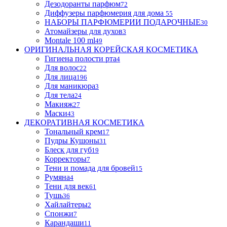
Дезодоранты парфюм
72
Диффузеры парфюмерия для дома
55
НАБОРЫ ПАРФЮМЕРИИ ПОДАРОЧНЫЕ
30
Атомайзеры для духов
3
Montale 100 ml
49
ОРИГИНАЛЬНАЯ КОРЕЙСКАЯ КОСМЕТИКА
Гигиена полости рта
4
Для волос
22
Для лица
196
Для маникюра
3
Для тела
24
Макияж
27
Маски
43
ДЕКОРАТИВНАЯ КОСМЕТИКА
Тональный крем
17
Пудры Кушоны
31
Блеск для губ
19
Корректоры
7
Тени и помада для бровей
15
Румяна
4
Тени для век
61
Тушь
36
Хайлайтеры
2
Спонжи
7
Карандаши
11