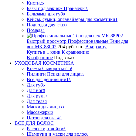
Кисти
25
Базы под макияж Праймеры
3
Бальзамы для губ
8
Кейсы, сумки, органайзеры для косметики
1
Подводка для глаз
8
Помада
5
Быстрый просмотр
Профессиональные Тени для
век MK 88P02
704 руб.
/ шт
В корзину
Купить в 1 клик
К сравнению
В избранное
Под заказ
УХОДОВАЯ КОСМЕТИКА
Кремы Сыворотки
116
Пилинги Пенки для лица
15
Все для депиляции
13
Для губ
5
Для ног
5
Для рук
17
Для тела
6
Маски для лица
33
Массажеры
6
Патчи для глаз
40
ВСЕ ДЛЯ ВОЛОС
Расчески, плойки
6
Шампуни и маски для волос
6