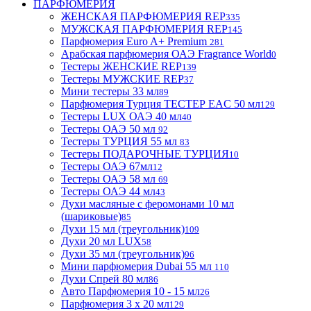
ПАРФЮМЕРИЯ
ЖЕНСКАЯ ПАРФЮМЕРИЯ REP
335
МУЖСКАЯ ПАРФЮМЕРИЯ REP
145
Парфюмерия Euro A+ Premium
281
Арабская парфюмерия ОАЭ Fragrance World
0
Тестеры ЖЕНСКИЕ REP
139
Тестеры МУЖСКИЕ REP
37
Мини тестеры 33 мл
89
Парфюмерия Турция ТЕСТЕР EAC 50 мл
129
Тестеры LUX ОАЭ 40 мл
40
Тестеры ОАЭ 50 мл
92
Тестеры ТУРЦИЯ 55 мл
83
Тестеры ПОДАРОЧНЫЕ ТУРЦИЯ
10
Тестеры ОАЭ 67мл
12
Тестеры ОАЭ 58 мл
69
Тестеры ОАЭ 44 мл
43
Духи масляные с феромонами 10 мл
(шариковые)
85
Духи 15 мл (треугольник)
109
Духи 20 мл LUX
58
Духи 35 мл (треугольник)
96
Мини парфюмерия Dubai 55 мл
110
Духи Спрей 80 мл
86
Авто Парфюмерия 10 - 15 мл
26
Парфюмерия 3 х 20 мл
129