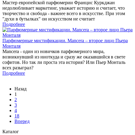
Мастер европейской парфюмерии Францис Куркджан
недолюбливает маркетинг, уважает историю и считает, что
творчество и свобода - важнее всего в искусстве. При этом
"духи в бутылках" он искусством не считает
Подробнее
Парфюмерные мистификации. Mancera – второе лицо Пьера
Монталя
Mancera - один из новичков парфюмерного мира,
возникнувший из ниоткуда и сразу же оказавшийся в свете
софитов. Но так ли проста эта история? Или Пьер Монталь
всех разыграл?
Подробнее
Назад
1
2
3
4
18
Вперед
Каталог