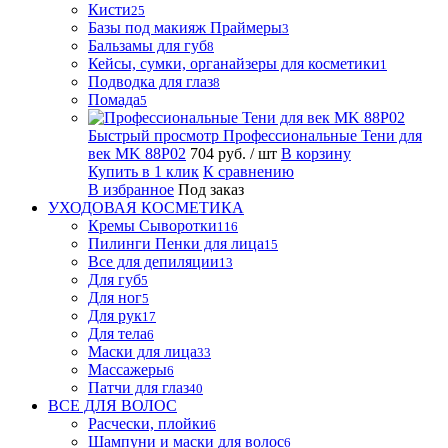
Кисти
25
Базы под макияж Праймеры
3
Бальзамы для губ
8
Кейсы, сумки, органайзеры для косметики
1
Подводка для глаз
8
Помада
5
Быстрый просмотр
Профессиональные Тени для
век MK 88P02
704 руб.
/ шт
В корзину
Купить в 1 клик
К сравнению
В избранное
Под заказ
УХОДОВАЯ КОСМЕТИКА
Кремы Сыворотки
116
Пилинги Пенки для лица
15
Все для депиляции
13
Для губ
5
Для ног
5
Для рук
17
Для тела
6
Маски для лица
33
Массажеры
6
Патчи для глаз
40
ВСЕ ДЛЯ ВОЛОС
Расчески, плойки
6
Шампуни и маски для волос
6