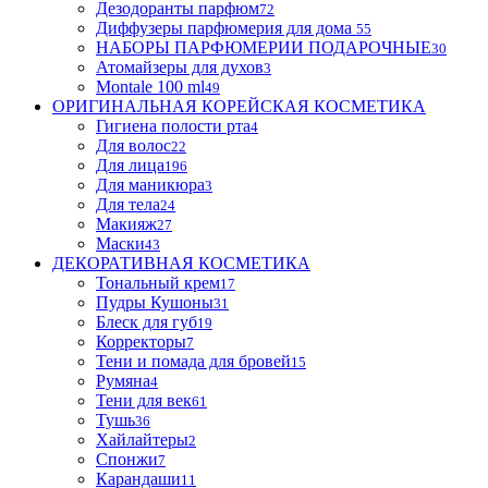
Дезодоранты парфюм
72
Диффузеры парфюмерия для дома
55
НАБОРЫ ПАРФЮМЕРИИ ПОДАРОЧНЫЕ
30
Атомайзеры для духов
3
Montale 100 ml
49
ОРИГИНАЛЬНАЯ КОРЕЙСКАЯ КОСМЕТИКА
Гигиена полости рта
4
Для волос
22
Для лица
196
Для маникюра
3
Для тела
24
Макияж
27
Маски
43
ДЕКОРАТИВНАЯ КОСМЕТИКА
Тональный крем
17
Пудры Кушоны
31
Блеск для губ
19
Корректоры
7
Тени и помада для бровей
15
Румяна
4
Тени для век
61
Тушь
36
Хайлайтеры
2
Спонжи
7
Карандаши
11