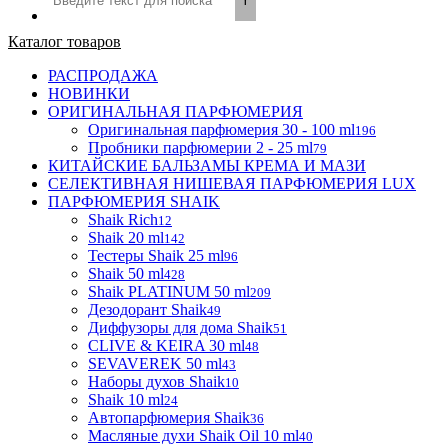
Каталог товаров
РАСПРОДАЖА
НОВИНКИ
ОРИГИНАЛЬНАЯ ПАРФЮМЕРИЯ
Оригинальная парфюмерия 30 - 100 ml
196
Пробники парфюмерии 2 - 25 ml
79
КИТАЙСКИЕ БАЛЬЗАМЫ КРЕМА И МАЗИ
СЕЛЕКТИВНАЯ НИШЕВАЯ ПАРФЮМЕРИЯ LUX
ПАРФЮМЕРИЯ SHAIK
Shaik Rich
12
Shaik 20 ml
142
Тестеры Shaik 25 ml
96
Shaik 50 ml
428
Shaik PLATINUM 50 ml
209
Дезодорант Shaik
49
Диффузоры для дома Shaik
51
CLIVE & KEIRA 30 ml
48
SEVAVEREK 50 ml
43
Наборы духов Shaik
10
Shaik 10 ml
24
Автопарфюмерия Shaik
36
Масляные духи Shaik Oil 10 ml
40