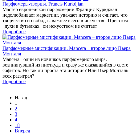
Парфюмеры-творцы. Francis Kurkdjian
Мастер европейской парфюмерии Францис Куркджан
недолюбливает маркетинг, уважает историю и считает, что
творчество и свобода - важнее всего в искусстве. При этом
"духи в бутылках" он искусством не считает
Подробнее
Парфюмерные мистификации. Mancera – второе лицо Пьера
Монталя
Mancera - один из новичков парфюмерного мира,
возникнувший из ниоткуда и сразу же оказавшийся в свете
софитов. Но так ли проста эта история? Или Пьер Монталь
всех разыграл?
Подробнее
Назад
1
2
3
4
18
Вперед