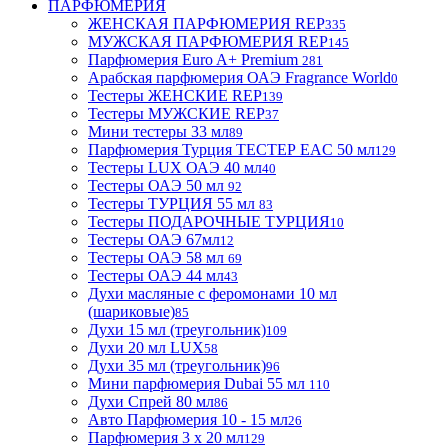
ПАРФЮМЕРИЯ
ЖЕНСКАЯ ПАРФЮМЕРИЯ REP
335
МУЖСКАЯ ПАРФЮМЕРИЯ REP
145
Парфюмерия Euro A+ Premium
281
Арабская парфюмерия ОАЭ Fragrance World
0
Тестеры ЖЕНСКИЕ REP
139
Тестеры МУЖСКИЕ REP
37
Мини тестеры 33 мл
89
Парфюмерия Турция ТЕСТЕР EAC 50 мл
129
Тестеры LUX ОАЭ 40 мл
40
Тестеры ОАЭ 50 мл
92
Тестеры ТУРЦИЯ 55 мл
83
Тестеры ПОДАРОЧНЫЕ ТУРЦИЯ
10
Тестеры ОАЭ 67мл
12
Тестеры ОАЭ 58 мл
69
Тестеры ОАЭ 44 мл
43
Духи масляные с феромонами 10 мл
(шариковые)
85
Духи 15 мл (треугольник)
109
Духи 20 мл LUX
58
Духи 35 мл (треугольник)
96
Мини парфюмерия Dubai 55 мл
110
Духи Спрей 80 мл
86
Авто Парфюмерия 10 - 15 мл
26
Парфюмерия 3 х 20 мл
129