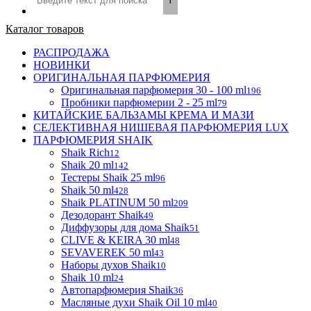
Каталог товаров
РАСПРОДАЖА
НОВИНКИ
ОРИГИНАЛЬНАЯ ПАРФЮМЕРИЯ
Оригинальная парфюмерия 30 - 100 ml
196
Пробники парфюмерии 2 - 25 ml
79
КИТАЙСКИЕ БАЛЬЗАМЫ КРЕМА И МАЗИ
СЕЛЕКТИВНАЯ НИШЕВАЯ ПАРФЮМЕРИЯ LUX
ПАРФЮМЕРИЯ SHAIK
Shaik Rich
12
Shaik 20 ml
142
Тестеры Shaik 25 ml
96
Shaik 50 ml
428
Shaik PLATINUM 50 ml
209
Дезодорант Shaik
49
Диффузоры для дома Shaik
51
CLIVE & KEIRA 30 ml
48
SEVAVEREK 50 ml
43
Наборы духов Shaik
10
Shaik 10 ml
24
Автопарфюмерия Shaik
36
Масляные духи Shaik Oil 10 ml
40