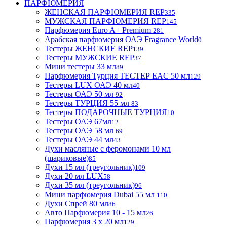
ПАРФЮМЕРИЯ
ЖЕНСКАЯ ПАРФЮМЕРИЯ REP
335
МУЖСКАЯ ПАРФЮМЕРИЯ REP
145
Парфюмерия Euro A+ Premium
281
Арабская парфюмерия ОАЭ Fragrance World
0
Тестеры ЖЕНСКИЕ REP
139
Тестеры МУЖСКИЕ REP
37
Мини тестеры 33 мл
89
Парфюмерия Турция ТЕСТЕР EAC 50 мл
129
Тестеры LUX ОАЭ 40 мл
40
Тестеры ОАЭ 50 мл
92
Тестеры ТУРЦИЯ 55 мл
83
Тестеры ПОДАРОЧНЫЕ ТУРЦИЯ
10
Тестеры ОАЭ 67мл
12
Тестеры ОАЭ 58 мл
69
Тестеры ОАЭ 44 мл
43
Духи масляные с феромонами 10 мл
(шариковые)
85
Духи 15 мл (треугольник)
109
Духи 20 мл LUX
58
Духи 35 мл (треугольник)
96
Мини парфюмерия Dubai 55 мл
110
Духи Спрей 80 мл
86
Авто Парфюмерия 10 - 15 мл
26
Парфюмерия 3 х 20 мл
129