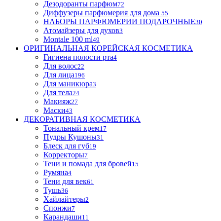
Дезодоранты парфюм
72
Диффузеры парфюмерия для дома
55
НАБОРЫ ПАРФЮМЕРИИ ПОДАРОЧНЫЕ
30
Атомайзеры для духов
3
Montale 100 ml
49
ОРИГИНАЛЬНАЯ КОРЕЙСКАЯ КОСМЕТИКА
Гигиена полости рта
4
Для волос
22
Для лица
196
Для маникюра
3
Для тела
24
Макияж
27
Маски
43
ДЕКОРАТИВНАЯ КОСМЕТИКА
Тональный крем
17
Пудры Кушоны
31
Блеск для губ
19
Корректоры
7
Тени и помада для бровей
15
Румяна
4
Тени для век
61
Тушь
36
Хайлайтеры
2
Спонжи
7
Карандаши
11