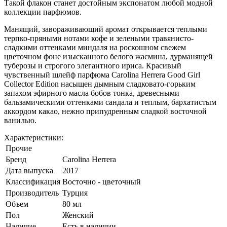
Такой флакон станет достойным экспонатом любой модной
коллекции парфюмов.
Манящий, завораживающий аромат открывается теплыми
терпко-пряными нотами кофе и зелеными травянисто-
сладкими оттенками миндаля на роскошном свежем
цветочном фоне изысканного белого жасмина, дурманящей
туберозы и строгого элегантного ириса. Красивый
чувственный шлейф парфюма Carolina Herrera Good Girl
Collector Edition насыщен дымным сладковато-горьким
запахом эфирного масла бобов тонка, древесными
бальзамическими оттенками сандала и теплым, бархатистым
аккордом какао, нежно припудренным сладкой восточной
ванилью.
Характеристики:
Прочие
Бренд
Carolina Herrera
Дата выпуска
2017
Классификация
Восточно - цветочный
Производитель
Турция
Объем
80 мл
Пол
Женский
Наличие
Есть в наличии