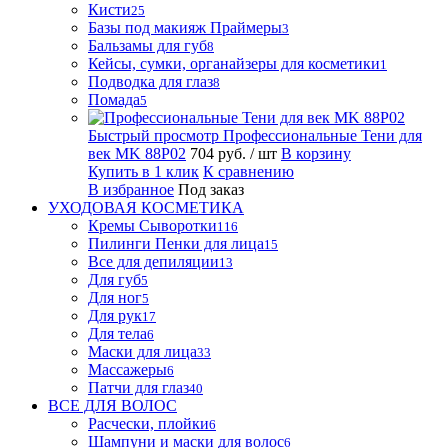
Кисти
25
Базы под макияж Праймеры
3
Бальзамы для губ
8
Кейсы, сумки, органайзеры для косметики
1
Подводка для глаз
8
Помада
5
Быстрый просмотр
Профессиональные Тени для
век MK 88P02
704 руб.
/ шт
В корзину
Купить в 1 клик
К сравнению
В избранное
Под заказ
УХОДОВАЯ КОСМЕТИКА
Кремы Сыворотки
116
Пилинги Пенки для лица
15
Все для депиляции
13
Для губ
5
Для ног
5
Для рук
17
Для тела
6
Маски для лица
33
Массажеры
6
Патчи для глаз
40
ВСЕ ДЛЯ ВОЛОС
Расчески, плойки
6
Шампуни и маски для волос
6