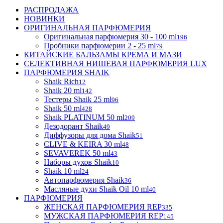
РАСПРОДАЖА
НОВИНКИ
ОРИГИНАЛЬНАЯ ПАРФЮМЕРИЯ
Оригинальная парфюмерия 30 - 100 ml
196
Пробники парфюмерии 2 - 25 ml
79
КИТАЙСКИЕ БАЛЬЗАМЫ КРЕМА И МАЗИ
СЕЛЕКТИВНАЯ НИШЕВАЯ ПАРФЮМЕРИЯ LUX
ПАРФЮМЕРИЯ SHAIK
Shaik Rich
12
Shaik 20 ml
142
Тестеры Shaik 25 ml
96
Shaik 50 ml
428
Shaik PLATINUM 50 ml
209
Дезодорант Shaik
49
Диффузоры для дома Shaik
51
CLIVE & KEIRA 30 ml
48
SEVAVEREK 50 ml
43
Наборы духов Shaik
10
Shaik 10 ml
24
Автопарфюмерия Shaik
36
Масляные духи Shaik Oil 10 ml
40
ПАРФЮМЕРИЯ
ЖЕНСКАЯ ПАРФЮМЕРИЯ REP
335
МУЖСКАЯ ПАРФЮМЕРИЯ REP
145