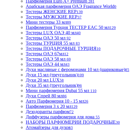
Парфюмерия Euro A+ Premium
281
Арабская парфюмерия ОАЭ Fragrance World
0
Тестеры ЖЕНСКИЕ REP
139
Тестеры МУЖСКИЕ REP
37
Мини тестеры 33 мл
89
Парфюмерия Турция ТЕСТЕР EAC 50 мл
129
Тестеры LUX ОАЭ 40 мл
40
Тестеры ОАЭ 50 мл
92
Тестеры ТУРЦИЯ 55 мл
83
Тестеры ПОДАРОЧНЫЕ ТУРЦИЯ
10
Тестеры ОАЭ 67мл
12
Тестеры ОАЭ 58 мл
69
Тестеры ОАЭ 44 мл
43
Духи масляные с феромонами 10 мл (шариковые)
85
Духи 15 мл (треугольник)
109
Духи 20 мл LUX
58
Духи 35 мл (треугольник)
96
Мини парфюмерия Dubai 55 мл
110
Духи Спрей 80 мл
86
Авто Парфюмерия 10 - 15 мл
26
Парфюмерия 3 х 20 мл
129
Дезодоранты парфюм
72
Диффузеры парфюмерия для дома
55
НАБОРЫ ПАРФЮМЕРИИ ПОДАРОЧНЫЕ
30
Атомайзеры для духов
3