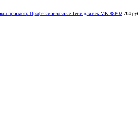
рый просмотр
Профессиональные Тени для век MK 88P02
704 ру