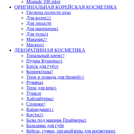
Montale 100 ml
49
ОРИГИНАЛЬНАЯ КОРЕЙСКАЯ КОСМЕТИКА
Гигиена полости рта
4
Для волос
22
Для лица
196
Для маникюра
3
Для тела
24
Макияж
27
Маски
43
ДЕКОРАТИВНАЯ КОСМЕТИКА
Тональный крем
17
Пудры Кушоны
31
Блеск для губ
19
Корректоры
7
Тени и помада для бровей
15
Румяна
4
Тени для век
61
Тушь
36
Хайлайтеры
2
Спонжи
7
Карандаши
11
Кисти
25
Базы под макияж Праймеры
3
Бальзамы для губ
8
Кейсы, сумки, органайзеры для косметики
1