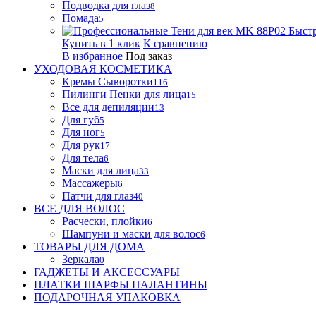
Подводка для глаз
8
Помада
5
Быст
Купить в 1 клик
К сравнению
В избранное
Под заказ
УХОДОВАЯ КОСМЕТИКА
Кремы Сыворотки
116
Пилинги Пенки для лица
15
Все для депиляции
13
Для губ
5
Для ног
5
Для рук
17
Для тела
6
Маски для лица
33
Массажеры
6
Патчи для глаз
40
ВСЕ ДЛЯ ВОЛОС
Расчески, плойки
6
Шампуни и маски для волос
6
ТОВАРЫ ДЛЯ ДОМА
Зеркала
0
ГАДЖЕТЫ И АКСЕССУАРЫ
ПЛАТКИ ШАРФЫ ПАЛАНТИНЫ
ПОДАРОЧНАЯ УПАКОВКА