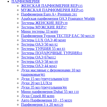
ПАРФЮМЕРИЯ
ЖЕНСКАЯ ПАРФЮМЕРИЯ REP
335
МУЖСКАЯ ПАРФЮМЕРИЯ REP
145
Парфюмерия Euro A+ Premium
281
Арабская парфюмерия ОАЭ Fragrance World
0
Тестеры ЖЕНСКИЕ REP
139
Тестеры МУЖСКИЕ REP
37
Мини тестеры 33 мл
89
Парфюмерия Турция ТЕСТЕР EAC 50 мл
129
Тестеры LUX ОАЭ 40 мл
40
Тестеры ОАЭ 50 мл
92
Тестеры ТУРЦИЯ 55 мл
83
Тестеры ПОДАРОЧНЫЕ ТУРЦИЯ
10
Тестеры ОАЭ 67мл
12
Тестеры ОАЭ 58 мл
69
Тестеры ОАЭ 44 мл
43
Духи масляные с феромонами 10 мл
(шариковые)
85
Духи 15 мл (треугольник)
109
Духи 20 мл LUX
58
Духи 35 мл (треугольник)
96
Мини парфюмерия Dubai 55 мл
110
Духи Спрей 80 мл
86
Авто Парфюмерия 10 - 15 мл
26
Парфюмерия 3 х 20 мл
129