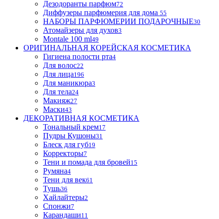
Дезодоранты парфюм
72
Диффузеры парфюмерия для дома
55
НАБОРЫ ПАРФЮМЕРИИ ПОДАРОЧНЫЕ
30
Атомайзеры для духов
3
Montale 100 ml
49
ОРИГИНАЛЬНАЯ КОРЕЙСКАЯ КОСМЕТИКА
Гигиена полости рта
4
Для волос
22
Для лица
196
Для маникюра
3
Для тела
24
Макияж
27
Маски
43
ДЕКОРАТИВНАЯ КОСМЕТИКА
Тональный крем
17
Пудры Кушоны
31
Блеск для губ
19
Корректоры
7
Тени и помада для бровей
15
Румяна
4
Тени для век
61
Тушь
36
Хайлайтеры
2
Спонжи
7
Карандаши
11