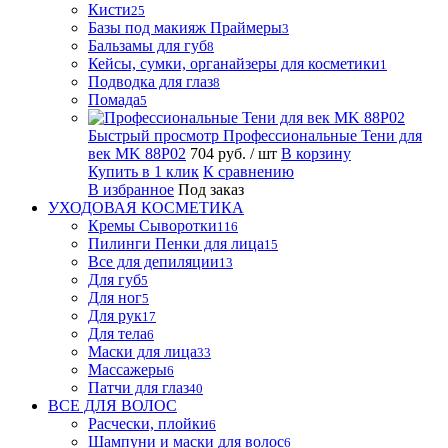
Кисти
25
Базы под макияж Праймеры
3
Бальзамы для губ
8
Кейсы, сумки, органайзеры для косметики
1
Подводка для глаз
8
Помада
5
Быстрый просмотр
Профессиональные Тени для
век MK 88P02
704 руб.
/ шт
В корзину
Купить в 1 клик
К сравнению
В избранное
Под заказ
УХОДОВАЯ КОСМЕТИКА
Кремы Сыворотки
116
Пилинги Пенки для лица
15
Все для депиляции
13
Для губ
5
Для ног
5
Для рук
17
Для тела
6
Маски для лица
33
Массажеры
6
Патчи для глаз
40
ВСЕ ДЛЯ ВОЛОС
Расчески, плойки
6
Шампуни и маски для волос
6