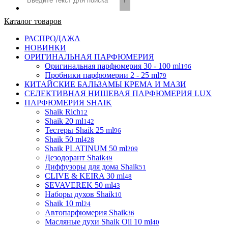
Каталог товаров
РАСПРОДАЖА
НОВИНКИ
ОРИГИНАЛЬНАЯ ПАРФЮМЕРИЯ
Оригинальная парфюмерия 30 - 100 ml
196
Пробники парфюмерии 2 - 25 ml
79
КИТАЙСКИЕ БАЛЬЗАМЫ КРЕМА И МАЗИ
СЕЛЕКТИВНАЯ НИШЕВАЯ ПАРФЮМЕРИЯ LUX
ПАРФЮМЕРИЯ SHAIK
Shaik Rich
12
Shaik 20 ml
142
Тестеры Shaik 25 ml
96
Shaik 50 ml
428
Shaik PLATINUM 50 ml
209
Дезодорант Shaik
49
Диффузоры для дома Shaik
51
CLIVE & KEIRA 30 ml
48
SEVAVEREK 50 ml
43
Наборы духов Shaik
10
Shaik 10 ml
24
Автопарфюмерия Shaik
36
Масляные духи Shaik Oil 10 ml
40