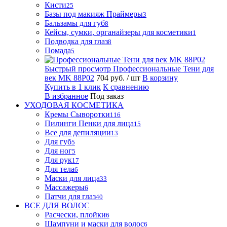
Кисти
25
Базы под макияж Праймеры
3
Бальзамы для губ
8
Кейсы, сумки, органайзеры для косметики
1
Подводка для глаз
8
Помада
5
Быстрый просмотр
Профессиональные Тени для
век MK 88P02
704 руб.
/ шт
В корзину
Купить в 1 клик
К сравнению
В избранное
Под заказ
УХОДОВАЯ КОСМЕТИКА
Кремы Сыворотки
116
Пилинги Пенки для лица
15
Все для депиляции
13
Для губ
5
Для ног
5
Для рук
17
Для тела
6
Маски для лица
33
Массажеры
6
Патчи для глаз
40
ВСЕ ДЛЯ ВОЛОС
Расчески, плойки
6
Шампуни и маски для волос
6