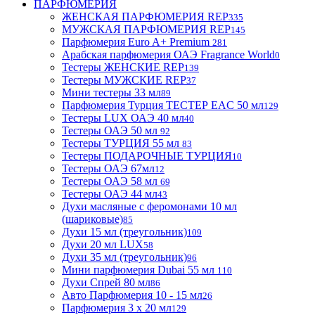
ПАРФЮМЕРИЯ
ЖЕНСКАЯ ПАРФЮМЕРИЯ REP
335
МУЖСКАЯ ПАРФЮМЕРИЯ REP
145
Парфюмерия Euro A+ Premium
281
Арабская парфюмерия ОАЭ Fragrance World
0
Тестеры ЖЕНСКИЕ REP
139
Тестеры МУЖСКИЕ REP
37
Мини тестеры 33 мл
89
Парфюмерия Турция ТЕСТЕР EAC 50 мл
129
Тестеры LUX ОАЭ 40 мл
40
Тестеры ОАЭ 50 мл
92
Тестеры ТУРЦИЯ 55 мл
83
Тестеры ПОДАРОЧНЫЕ ТУРЦИЯ
10
Тестеры ОАЭ 67мл
12
Тестеры ОАЭ 58 мл
69
Тестеры ОАЭ 44 мл
43
Духи масляные с феромонами 10 мл
(шариковые)
85
Духи 15 мл (треугольник)
109
Духи 20 мл LUX
58
Духи 35 мл (треугольник)
96
Мини парфюмерия Dubai 55 мл
110
Духи Спрей 80 мл
86
Авто Парфюмерия 10 - 15 мл
26
Парфюмерия 3 х 20 мл
129