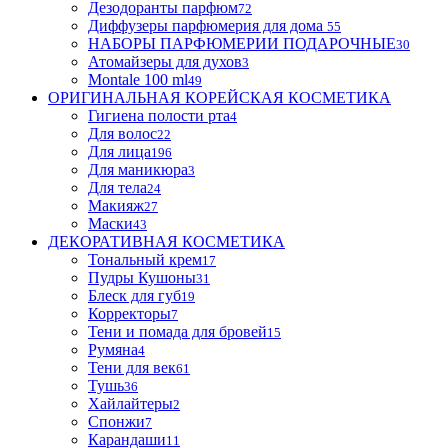
Дезодоранты парфюм
72
Диффузеры парфюмерия для дома
55
НАБОРЫ ПАРФЮМЕРИИ ПОДАРОЧНЫЕ
30
Атомайзеры для духов
3
Montale 100 ml
49
ОРИГИНАЛЬНАЯ КОРЕЙСКАЯ КОСМЕТИКА
Гигиена полости рта
4
Для волос
22
Для лица
196
Для маникюра
3
Для тела
24
Макияж
27
Маски
43
ДЕКОРАТИВНАЯ КОСМЕТИКА
Тональный крем
17
Пудры Кушоны
31
Блеск для губ
19
Корректоры
7
Тени и помада для бровей
15
Румяна
4
Тени для век
61
Тушь
36
Хайлайтеры
2
Спонжи
7
Карандаши
11