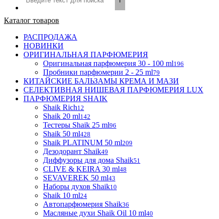
Каталог товаров
РАСПРОДАЖА
НОВИНКИ
ОРИГИНАЛЬНАЯ ПАРФЮМЕРИЯ
Оригинальная парфюмерия 30 - 100 ml
196
Пробники парфюмерии 2 - 25 ml
79
КИТАЙСКИЕ БАЛЬЗАМЫ КРЕМА И МАЗИ
СЕЛЕКТИВНАЯ НИШЕВАЯ ПАРФЮМЕРИЯ LUX
ПАРФЮМЕРИЯ SHAIK
Shaik Rich
12
Shaik 20 ml
142
Тестеры Shaik 25 ml
96
Shaik 50 ml
428
Shaik PLATINUM 50 ml
209
Дезодорант Shaik
49
Диффузоры для дома Shaik
51
CLIVE & KEIRA 30 ml
48
SEVAVEREK 50 ml
43
Наборы духов Shaik
10
Shaik 10 ml
24
Автопарфюмерия Shaik
36
Масляные духи Shaik Oil 10 ml
40