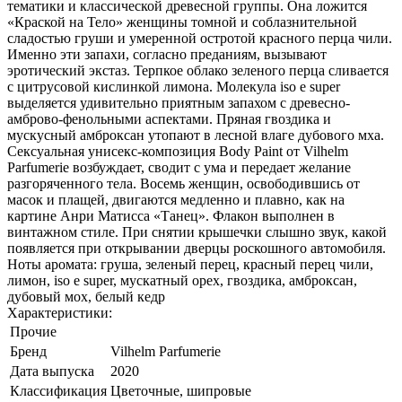
тематики и классической древесной группы. Она ложится
«Краской на Тело» женщины томной и соблазнительной
сладостью груши и умеренной остротой красного перца чили.
Именно эти запахи, согласно преданиям, вызывают
эротический экстаз. Терпкое облако зеленого перца сливается
с цитрусовой кислинкой лимона. Молекула iso e super
выделяется удивительно приятным запахом с древесно-
амброво-фенольными аспектами. Пряная гвоздика и
мускусный амброксан утопают в лесной влаге дубового мха.
Сексуальная унисекс-композиция Body Paint от Vilhelm
Parfumerie возбуждает, сводит с ума и передает желание
разгоряченного тела. Восемь женщин, освободившись от
масок и плащей, двигаются медленно и плавно, как на
картине Анри Матисса «Танец». Флакон выполнен в
винтажном стиле. При снятии крышечки слышно звук, какой
появляется при открывании дверцы роскошного автомобиля.
Ноты аромата: груша, зеленый перец, красный перец чили,
лимон, iso e super, мускатный орех, гвоздика, амброксан,
дубовый мох, белый кедр
Характеристики:
Прочие
Бренд
Vilhelm Parfumerie
Дата выпуска
2020
Классификация
Цветочные, шипровые