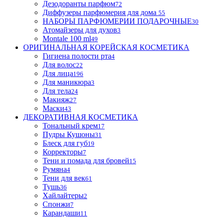
Дезодоранты парфюм
72
Диффузеры парфюмерия для дома
55
НАБОРЫ ПАРФЮМЕРИИ ПОДАРОЧНЫЕ
30
Атомайзеры для духов
3
Montale 100 ml
49
ОРИГИНАЛЬНАЯ КОРЕЙСКАЯ КОСМЕТИКА
Гигиена полости рта
4
Для волос
22
Для лица
196
Для маникюра
3
Для тела
24
Макияж
27
Маски
43
ДЕКОРАТИВНАЯ КОСМЕТИКА
Тональный крем
17
Пудры Кушоны
31
Блеск для губ
19
Корректоры
7
Тени и помада для бровей
15
Румяна
4
Тени для век
61
Тушь
36
Хайлайтеры
2
Спонжи
7
Карандаши
11