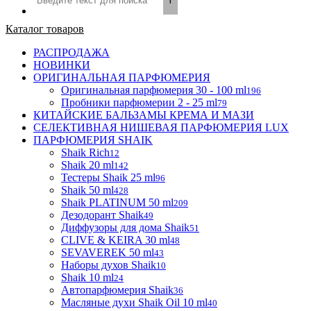
Каталог товаров
РАСПРОДАЖА
НОВИНКИ
ОРИГИНАЛЬНАЯ ПАРФЮМЕРИЯ
Оригинальная парфюмерия 30 - 100 ml
196
Пробники парфюмерии 2 - 25 ml
79
КИТАЙСКИЕ БАЛЬЗАМЫ КРЕМА И МАЗИ
СЕЛЕКТИВНАЯ НИШЕВАЯ ПАРФЮМЕРИЯ LUX
ПАРФЮМЕРИЯ SHAIK
Shaik Rich
12
Shaik 20 ml
142
Тестеры Shaik 25 ml
96
Shaik 50 ml
428
Shaik PLATINUM 50 ml
209
Дезодорант Shaik
49
Диффузоры для дома Shaik
51
CLIVE & KEIRA 30 ml
48
SEVAVEREK 50 ml
43
Наборы духов Shaik
10
Shaik 10 ml
24
Автопарфюмерия Shaik
36
Масляные духи Shaik Oil 10 ml
40