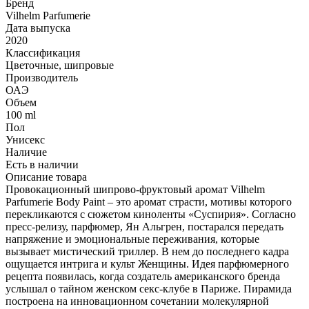
Бренд
Vilhelm Parfumerie
Дата выпуска
2020
Классификация
Цветочные, шипровые
Производитель
ОАЭ
Объем
100 ml
Пол
Унисекс
Наличие
Есть в наличии
Описание товара
Провокационный шипрово-фруктовый аромат Vilhelm
Parfumerie Body Paint – это аромат страсти, мотивы которого
перекликаются с сюжетом киноленты «Суспирия». Согласно
пресс-релизу, парфюмер, Ян Альгрен, постарался передать
напряжение и эмоциональные переживания, которые
вызывает мистический триллер. В нем до последнего кадра
ощущается интрига и культ Женщины. Идея парфюмерного
рецепта появилась, когда создатель американского бренда
услышал о тайном женском секс-клубе в Париже. Пирамида
построена на инновационном сочетании молекулярной