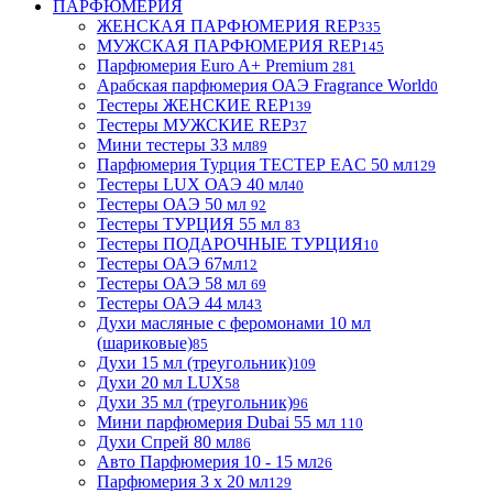
ПАРФЮМЕРИЯ
ЖЕНСКАЯ ПАРФЮМЕРИЯ REP
335
МУЖСКАЯ ПАРФЮМЕРИЯ REP
145
Парфюмерия Euro A+ Premium
281
Арабская парфюмерия ОАЭ Fragrance World
0
Тестеры ЖЕНСКИЕ REP
139
Тестеры МУЖСКИЕ REP
37
Мини тестеры 33 мл
89
Парфюмерия Турция ТЕСТЕР EAC 50 мл
129
Тестеры LUX ОАЭ 40 мл
40
Тестеры ОАЭ 50 мл
92
Тестеры ТУРЦИЯ 55 мл
83
Тестеры ПОДАРОЧНЫЕ ТУРЦИЯ
10
Тестеры ОАЭ 67мл
12
Тестеры ОАЭ 58 мл
69
Тестеры ОАЭ 44 мл
43
Духи масляные с феромонами 10 мл
(шариковые)
85
Духи 15 мл (треугольник)
109
Духи 20 мл LUX
58
Духи 35 мл (треугольник)
96
Мини парфюмерия Dubai 55 мл
110
Духи Спрей 80 мл
86
Авто Парфюмерия 10 - 15 мл
26
Парфюмерия 3 х 20 мл
129