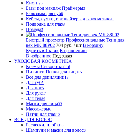
Кисти
25
Базы под макияж Праймеры
3
Бальзамы для губ
8
Кейсы, сумки, органайзеры для косметики
1
Подводка для глаз
8
Помада
5
Быстрый просмотр
Профессиональные Тени для
век MK 88P02
704 руб.
/ шт
В корзину
Купить в 1 клик
К сравнению
В избранное
Под заказ
УХОДОВАЯ КОСМЕТИКА
Кремы Сыворотки
116
Пилинги Пенки для лица
15
Все для депиляции
13
Для губ
5
Для ног
5
Для рук
17
Для тела
6
Маски для лица
33
Массажеры
6
Патчи для глаз
40
ВСЕ ДЛЯ ВОЛОС
Расчески, плойки
6
Шампуни и маски для волос
6