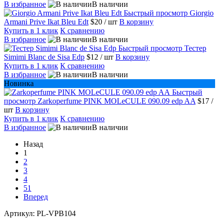
В избранное
В наличии
Быстрый просмотр
Giorgio
Armani Prive Ikat Bleu Edt
$20
/ шт
В корзину
Купить в 1 клик
К сравнению
В избранное
В наличии
Быстрый просмотр
Тестер
Simimi Blanc de Sisa Edp
$12
/ шт
В корзину
Купить в 1 клик
К сравнению
В избранное
В наличии
Новинка
Быстрый
просмотр
Zarkoperfume PINK MOLeCULE 090.09 edp AA
$17
/
шт
В корзину
Купить в 1 клик
К сравнению
В избранное
В наличии
Назад
1
2
3
4
51
Вперед
Артикул:
PL-VPB104